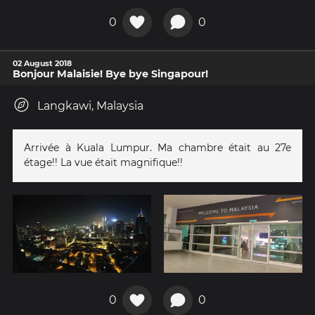
0
0
02 August 2018
Bonjour Malaisie! Bye bye Singapour!
Langkawi, Malaysia
Arrivée à Kuala Lumpur. Ma chambre était au 27e
étage!! La vue était magnifique!!
0
0