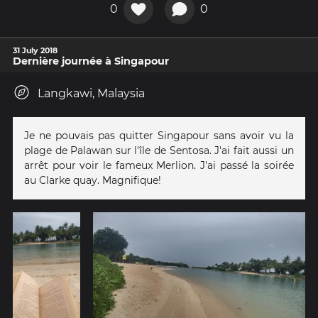
0
0
31 July 2018
Dernière journée à Singapour
Langkawi, Malaysia
Je ne pouvais pas quitter Singapour sans avoir vu la
plage de Palawan sur l'île de Sentosa. J'ai fait aussi un
arrêt pour voir le fameux Merlion. J'ai passé la soirée
au Clarke quay. Magnifique!