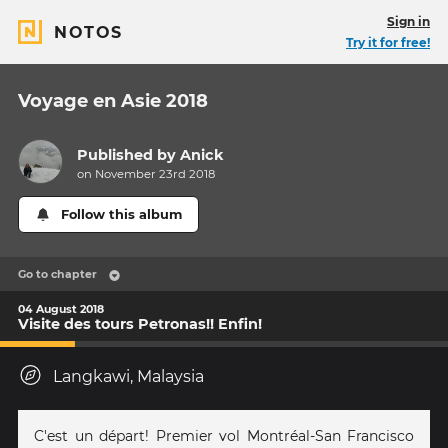
Sign in
NOTOS
Try it for free!
Voyage en Asie 2018
Published by
Anick
on November 23rd 2018
Follow this album
Go to chapter
04 August 2018
Visite des tours Petronas!! Enfin!
Langkawi, Malaysia
C'est un départ! Premier vol Montréal-San Francisco