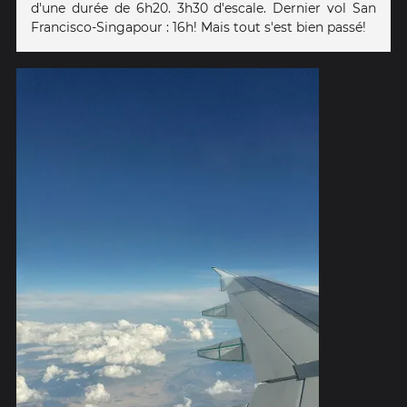
d'une durée de 6h20. 3h30 d'escale. Dernier vol San
Francisco-Singapour : 16h! Mais tout s'est bien passé!