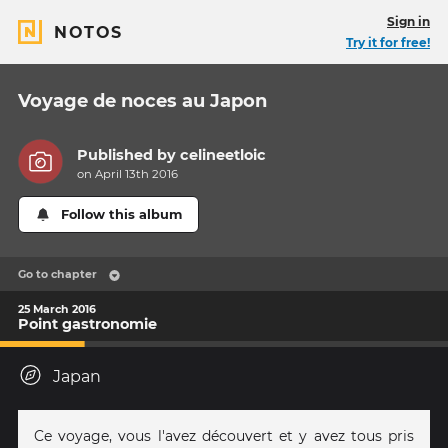
Sign in
NOTOS
Try it for free!
Voyage de noces au Japon
Published by
celineetloic
on April 13th 2016
Follow this album
Go to chapter
25 March 2016
Point gastronomie
Japan
Ce voyage, vous l'avez découvert et y avez tous pris