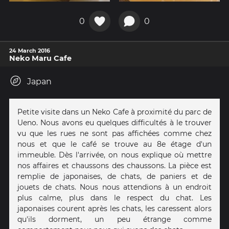
0
0
24 March 2016
Neko Maru Cafe
Japan
Petite visite dans un Neko Cafe à proximité du parc de
Ueno. Nous avons eu quelques difficultés à le trouver
vu que les rues ne sont pas affichées comme chez
nous et que le café se trouve au 8e étage d'un
immeuble. Dès l'arrivée, on nous explique où mettre
nos affaires et chaussons des chaussons. La pièce est
remplie de japonaises, de chats, de paniers et de
jouets de chats. Nous nous attendions à un endroit
plus calme, plus dans le respect du chat. Les
japonaises courent après les chats, les caressent alors
qu'ils dorment, un peu étrange comme