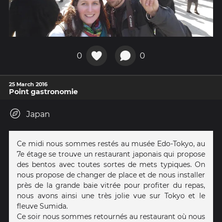
0
0
25 March 2016
Point gastronomie
Japan
Ce midi nous sommes restés au musée Edo-Tokyo, au
7e étage se trouve un restaurant japonais qui propose
des bentos avec toutes sortes de mets typiques. On
nous propose de changer de place et de nous installer
près de la grande baie vitrée pour profiter du repas,
nous avons ainsi une très jolie vue sur Tokyo et le
fleuve Sumida.
Ce soir nous sommes retournés au restaurant où nous