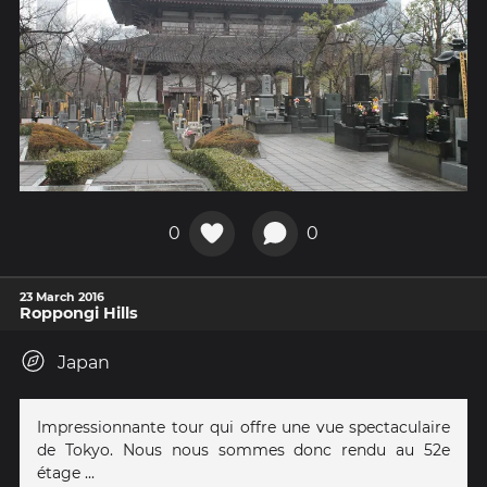
0
0
23 March 2016
Roppongi Hills
Japan
Impressionnante tour qui offre une vue spectaculaire
de Tokyo. Nous nous sommes donc rendu au 52e
étage ...