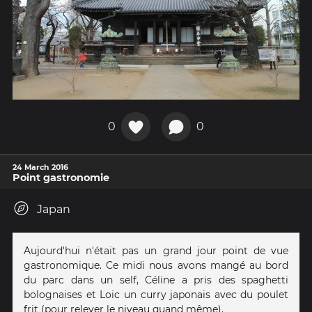
0
0
24 March 2016
Point gastronomie
Japan
Aujourd'hui n'était pas un grand jour point de vue
gastronomique. Ce midi nous avons mangé au bord
du parc dans un self, Céline a pris des spaghetti
bolognaises et Loic un curry japonais avec du poulet
frit (pour relever le niveau quand même).