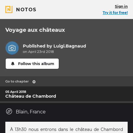
Sign in
NOTOS
Try it for free!
Voyage aux châteaux
Published by
Luigi.Bagnaud
on April 23rd 2018
Follow this album
Go to chapter
05 April 2018
Château de Chambord
Blain, France
À 13h30 nous entrons dans le château de Chambord