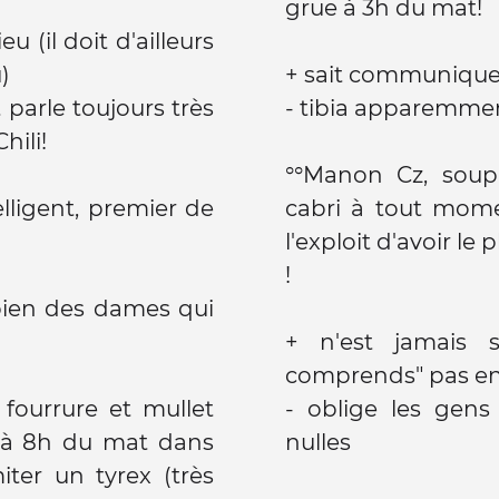
grue à 3h du mat!
 (il doit d'ailleurs
)
+ sait communiquer
 parle toujours très
- tibia apparemmen
hili!
°°Manon Cz, soupl
ligent, premier de
cabri à tout momen
l'exploit d'avoir le 
!
 bien des dames qui
+ n'est jamais 
comprends" pas en
 fourrure et mullet
- oblige les gen
 à 8h du mat dans
nulles
iter un tyrex (très