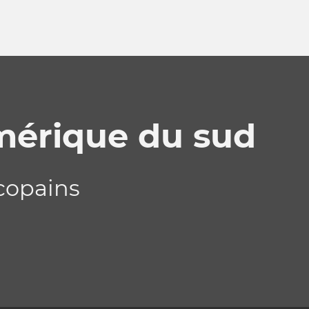
mérique du sud
 copains