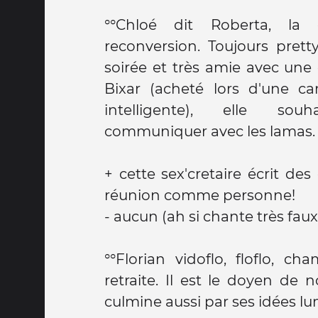
°°Chloé dit Roberta, l
reconversion. Toujours pretty même en fin de
soirée et très amie avec un
Bixar (acheté lors d'une 
intelligente), elle sou
communiquer avec les lamas.
+ cette sex'cretaire écrit d
réunion comme personne!
- aucun (ah si chante très faux
°°Florian vidoflo, floflo, c
retraite. Il est le doyen de 
culmine aussi par ses idées lu