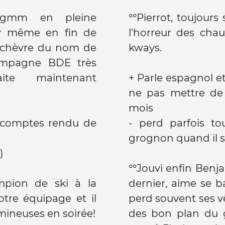
a gmm en pleine
°°Pierrot, toujours
l'horreur des cha
e chèvre du nom de
kways.
campagne BDE très
haite maintenant
+ Parle espagnol et 
ne pas mettre de
mois
es comptes rendu de
- perd parfois to
grognon quand il s
)
°°Jouvi enfin Benj
hampion de ski à la
dernier, aime se b
notre équipage et il
perd souvent ses v
mineuses en soirée!
des bon plan du 