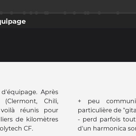
quipage
Clermont, Chili,
+ peu communiq
voilà réunis pour
particulière de "git
iers de kilomètres
- perd parfois tout
olytech CF.
d'un harmonica son