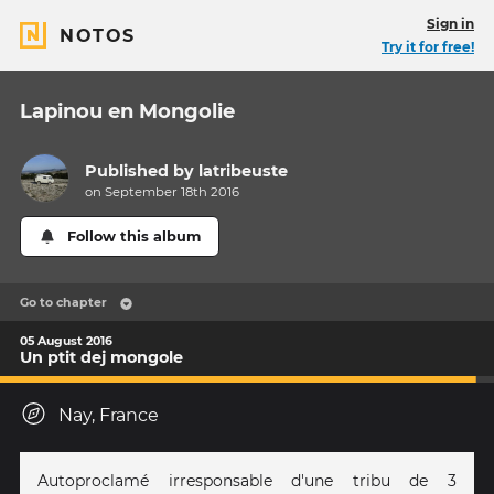
Sign in
NOTOS
Try it for free!
Lapinou en Mongolie
Published by
latribeuste
on September 18th 2016
Follow this album
Go to chapter
05 August 2016
Un ptit dej mongole
Nay, France
Autoproclamé irresponsable d'une tribu de 3