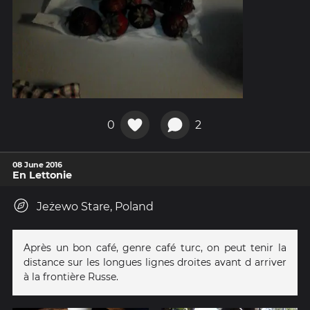
0
2
08 June 2016
En Lettonie
Jeżewo Stare, Poland
Après un bon café, genre café turc, on peut tenir la
distance sur les longues lignes droites avant d arriver
à la frontière Russe.