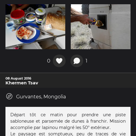
0
1
08 August 2016
Khermen Tsav
Gurvantes, Mongolia
Départ tôt ce matin pour prendre une piste
sabloneuse et parsemée de dunes à franchir. Mission
accomplie par lapinou malgré les 50° extérieur.
Le paysage est somptueux, peu de traces de vie