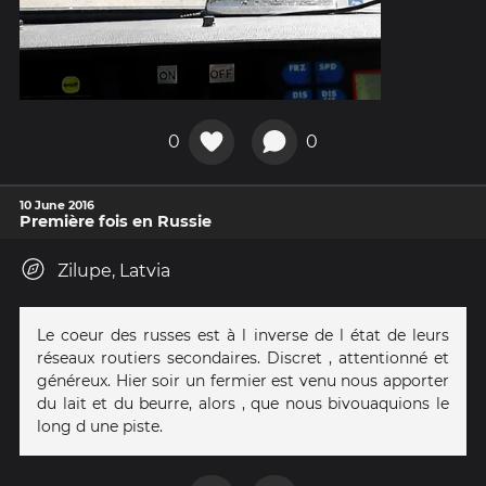
0
0
10 June 2016
Première fois en Russie
Zilupe, Latvia
Le coeur des russes est à l inverse de l état de leurs
réseaux routiers secondaires. Discret , attentionné et
généreux. Hier soir un fermier est venu nous apporter
du lait et du beurre, alors , que nous bivouaquions le
long d une piste.