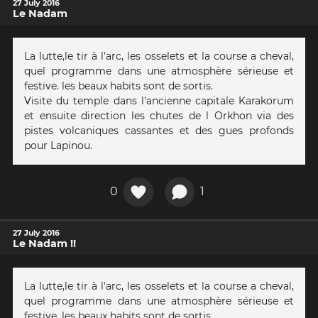
27 July 2016
Le Nadam
La lutte,le tir à l'arc, les osselets et la course a cheval,
quel programme dans une atmosphère sérieuse et
festive. les beaux habits sont de sortis.
Visite du temple dans l'ancienne capitale Karakorum
et ensuite direction les chutes de l Orkhon via des
pistes volcaniques cassantes et des gues profonds
pour Lapinou.
0
1
27 July 2016
Le Nadam !!
La lutte,le tir à l'arc, les osselets et la course a cheval,
quel programme dans une atmosphère sérieuse et
festive. les beaux habits sont de sortis.