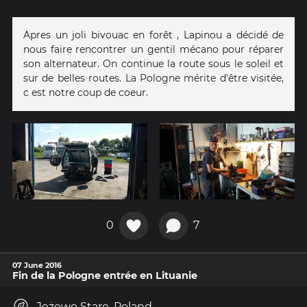
Apres un joli bivouac en forêt , Lapinou a décidé de
nous faire rencontrer un gentil mécano pour réparer
son alternateur. On continue la route sous le soleil et
sur de belles routes. La Pologne mérite d'être visitée,
c est notre coup de coeur.
0
7
07 June 2016
Fin de la Pologne entrée en Lituanie
Jeżewo Stare, Poland