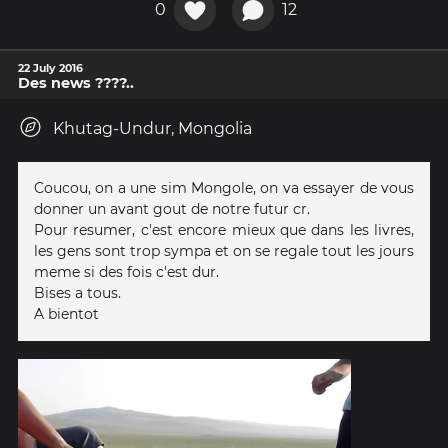
0
12
22 July 2016
Des news ????..
Khutag-Undur, Mongolia
Coucou, on a une sim Mongole, on va essayer de vous
donner un avant gout de notre futur cr.
Pour resumer, c'est encore mieux que dans les livres,
les gens sont trop sympa et on se regale tout les jours
meme si des fois c'est dur.
Bises a tous.
A bientot