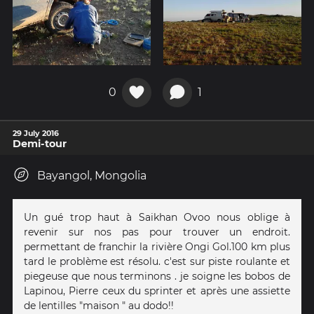
0
1
29 July 2016
Demi-tour
Bayangol, Mongolia
Un gué trop haut à Saikhan Ovoo nous oblige à
revenir sur nos pas pour trouver un endroit.
permettant de franchir la rivière Ongi Gol.100 km plus
tard le problème est résolu. c'est sur piste roulante et
piegeuse que nous terminons . je soigne les bobos de
Lapinou, Pierre ceux du sprinter et après une assiette
de lentilles "maison " au dodo!!