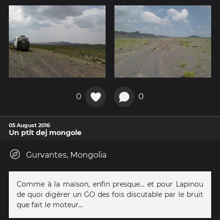
0
0
05 August 2016
Un ptit dej mongole
Gurvantes, Mongolia
Comme à la maison, enfin presque... et pour Lapinou
de quoi digérer un GO des fois discutable par le bruit
que fait le moteur...