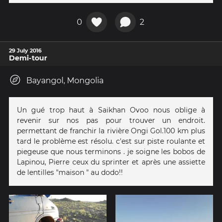
0
2
29 July 2016
Demi-tour
Bayangol, Mongolia
Un gué trop haut à Saikhan Ovoo nous oblige à
revenir sur nos pas pour trouver un endroit.
permettant de franchir la rivière Ongi Gol.100 km plus
tard le problème est résolu. c'est sur piste roulante et
piegeuse que nous terminons . je soigne les bobos de
Lapinou, Pierre ceux du sprinter et après une assiette
de lentilles "maison " au dodo!!