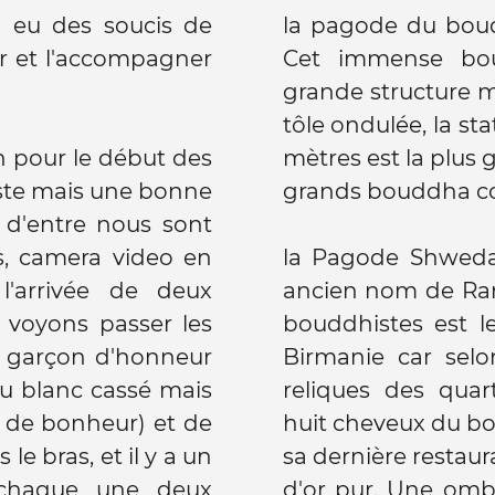
a eu des soucis de
la pagode du bou
ner et l'accompagner
Cet immense bou
grande structure métallique ouv
tôle ondulée, la s
h pour le début des
mètres est la plus grande du pays et l'un des plus
ieste mais une bonne
grands bouddha c
 d'entre nous sont
s, camera video en
la Pagode Shweda
l'arrivée de deux
ancien nom de Rangoon1). Ce lieu
 voyons passer les
bouddhistes est l
t garçon d'honneur
Birmanie car selo
du blanc cassé mais
reliques des qua
ne de bonheur) et de
huit cheveux du 
le bras, et il y a un
sa dernière restaur
aque une deux
d'or pur. Une ombr