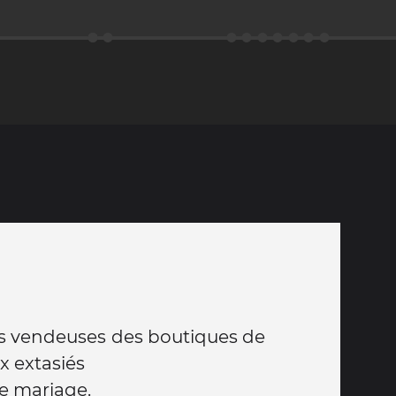
es vendeuses des boutiques de
x extasiés
e mariage.