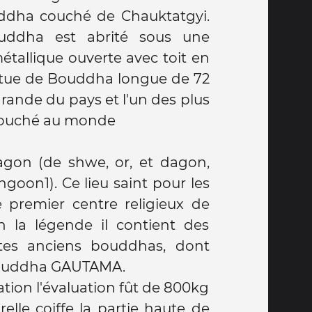
ddha couché de Chauktatgyi.
ddha est abrité sous une
erte avec toit en
tatue de Bouddha longue de 72
ouché au monde
gon (de shwe, or, et dagon,
 saint pour les
e premier centre religieux de
n la légende il contient des
rtes anciens bouddhas, dont
bouddha GAUTAMA.
ation l'évaluation fût de 800kg
elle coiffe la partie haute de