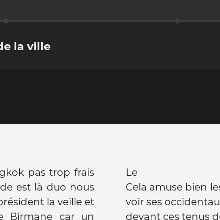
e la ville
kok pas trop frais
Le
uide est là duo nous
Cela amuse bien l
président la veille et
voir ses occidentau
de Birmane car un
devant ces tenus d