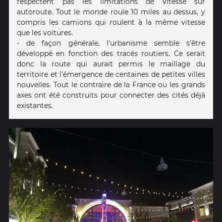
respectent pas les limitations de vitesse sur
autoroute. Tout le monde roule 10 miles au dessus, y
compris les camions qui roulent à la même vitesse
que les voitures.
- de façon générale, l'urbanisme semble s'être
développé en fonction des tracés routiers. Ce serait
donc la route qui aurait permis le maillage du
territoire et l'émergence de centaines de petites villes
nouvelles. Tout le contraire de la France ou les grands
axes ont été construits pour connecter des cités déjà
existantes.