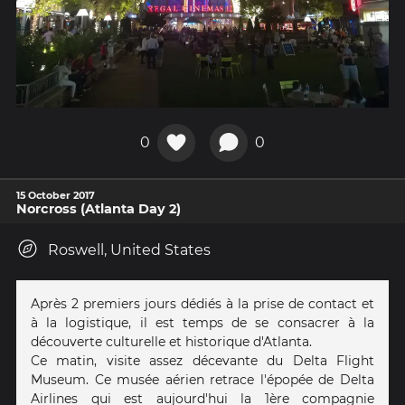
0
0
15 October 2017
Norcross (Atlanta Day 2)
Roswell, United States
Après 2 premiers jours dédiés à la prise de contact et
à la logistique, il est temps de se consacrer à la
découverte culturelle et historique d'Atlanta.
Ce matin, visite assez décevante du Delta Flight
Museum. Ce musée aérien retrace l'épopée de Delta
Airlines qui est aujourd'hui la 1ère compagnie