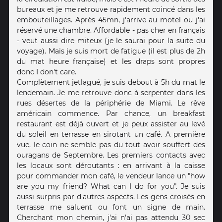
bureaux et je me retrouve rapidement coincé dans les
embouteillages. Après 45mn, j'arrive au motel ou j'ai
réservé une chambre. Affordable - pas cher en français
- veut aussi dire miteux (je le saurai pour la suite du
voyage). Mais je suis mort de fatigue (il est plus de 2h
du mat heure française) et les draps sont propres
donc I don't care.
Complètement jetlagué, je suis debout à 5h du mat le
lendemain. Je me retrouve donc à serpenter dans les
rues désertes de la périphérie de Miami. Le rêve
américain commence. Par chance, un breakfast
restaurant est déjà ouvert et je peux assister au levé
du soleil en terrasse en sirotant un café. A première
vue, le coin ne semble pas du tout avoir souffert des
ouragans de Septembre. Les premiers contacts avec
les locaux sont déroutants : en arrivant à la caisse
pour commander mon café, le vendeur lance un "how
are you my friend? What can I do for you". Je suis
aussi surpris par d'autres aspects. Les gens croisés en
terrasse me saluent ou font un signe de main.
Cherchant mon chemin, j'ai n'ai pas attendu 30 sec