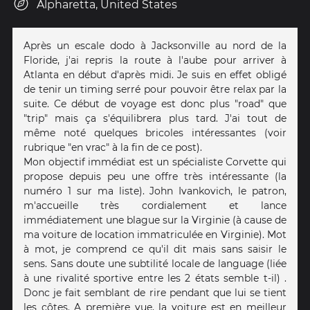
Alpharetta, United States
Après un escale dodo à Jacksonville au nord de la
Floride, j'ai repris la route à l'aube pour arriver à
Atlanta en début d'après midi. Je suis en effet obligé
de tenir un timing serré pour pouvoir être relax par la
suite. Ce début de voyage est donc plus "road" que
"trip" mais ça s'équilibrera plus tard. J'ai tout de
même noté quelques bricoles intéressantes (voir
rubrique "en vrac" à la fin de ce post).
Mon objectif immédiat est un spécialiste Corvette qui
propose depuis peu une offre très intéressante (la
numéro 1 sur ma liste). John Ivankovich, le patron,
m'accueille très cordialement et lance
immédiatement une blague sur la Virginie (à cause de
ma voiture de location immatriculée en Virginie). Mot
à mot, je comprend ce qu'il dit mais sans saisir le
sens. Sans doute une subtilité locale de language (liée
à une rivalité sportive entre les 2 états semble t-il) .
Donc je fait semblant de rire pendant que lui se tient
les côtes. A première vue, la voiture est en meilleur