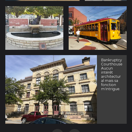
Bankruptcy
Courthouse
Aucun
intérêt
architectur
al mais sa
fonction
m'intrigue.