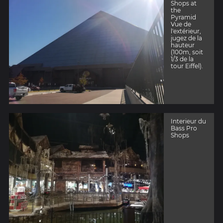
Shops at
the
Pyramid
Vue de
l'extérieur,
jugez de la
hauteur
(100m, soit
1/3 de la
tour Eiffel).
Interieur du
Bass Pro
Shops