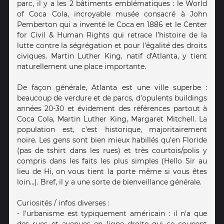
parc, il y a les 2 bâtiments emblématiques : le World
of Coca Cola, incroyable musée consacré à John
Pemberton qui a inventé le Coca en 1886 et le Center
for Civil & Human Rights qui retrace l’histoire de la
lutte contre la ségrégation et pour l'égalité des droits
civiques. Martin Luther King, natif d'Atlanta, y tient
naturellement une place importante.
De façon générale, Atlanta est une ville superbe :
beaucoup de verdure et de parcs, d’opulents buildings
années 20-30 et évidement des références partout à
Coca Cola, Martin Luther King, Margaret Mitchell. La
population est, c'est historique, majoritairement
noire. Les gens sont bien mieux habillés qu'en Floride
(pas de tshirt dans les rues) et très courtois/polis y
compris dans les faits les plus simples (Hello Sir au
lieu de Hi, on vous tient la porte même si vous êtes
loin...). Bref, il y a une sorte de bienveillance générale.
Curiosités / infos diverses :
- l'urbanisme est typiquement américain : il n'a que
des rues et avenues en ligne droite qui se coupent