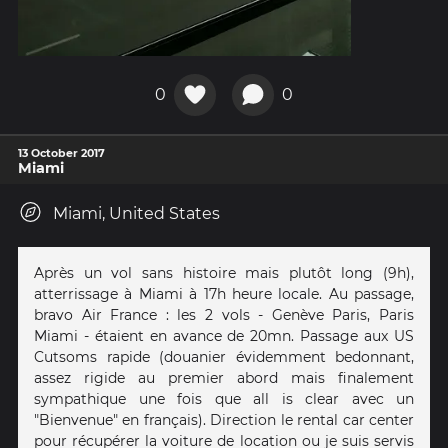
0
0
13 October 2017
Miami
Miami, United States
Après un vol sans histoire mais plutôt long (9h),
atterrissage à Miami à 17h heure locale. Au passage,
bravo Air France : les 2 vols - Genève Paris, Paris
Miami - étaient en avance de 20mn. Passage aux US
Cutsoms rapide (douanier évidemment bedonnant,
assez rigide au premier abord mais finalement
sympathique une fois que all is clear avec un
"Bienvenue" en français). Direction le rental car center
pour récupérer la voiture de location ou je suis servis