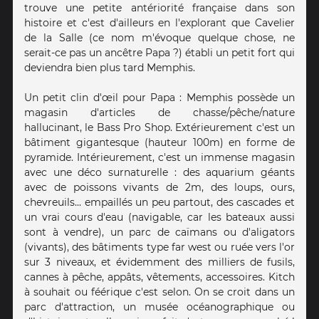
trouve une petite antériorité française dans son
histoire et c'est d'ailleurs en l'explorant que Cavelier
de la Salle (ce nom m'évoque quelque chose, ne
serait-ce pas un ancêtre Papa ?) établi un petit fort qui
deviendra bien plus tard Memphis.
Un petit clin d'œil pour Papa : Memphis possède un
magasin d'articles de chasse/pêche/nature
hallucinant, le Bass Pro Shop. Extérieurement c'est un
bâtiment gigantesque (hauteur 100m) en forme de
pyramide. Intérieurement, c'est un immense magasin
avec une déco surnaturelle : des aquarium géants
avec de poissons vivants de 2m, des loups, ours,
chevreuils... empaillés un peu partout, des cascades et
un vrai cours d'eau (navigable, car les bateaux aussi
sont à vendre), un parc de caïmans ou d'aligators
(vivants), des bâtiments type far west ou ruée vers l'or
sur 3 niveaux, et évidemment des milliers de fusils,
cannes à pêche, appâts, vêtements, accessoires. Kitch
à souhait ou féérique c'est selon. On se croit dans un
parc d'attraction, un musée océanographique ou