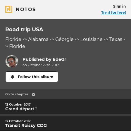
Sign in
NOTOS
Try it for free!
Road trip USA
Floride -> Alabama -> Géorgie -> Louisiane -> Texas -
> Floride
Published by
EdeGr
on October 27th 2017
Follow this album
Go to chapter
12 October 2017
Grand départ !
12 October 2017
Transit Roissy CDG