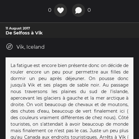
0
0
11 August 2017
De Selfoss à Vik
Vik, Iceland
La fatigue est encore bien présente donc on décide de
rouler encore un peu pour permettre aux filles de
dormir un peu après déjeuner. On pousse donc
jusqu'à Vik et ses plages de sable noir. Au passage
nous traversons les plaines du sud de l'islande,
apercevant les glaciers à gauche et la mer arctique à
droite. On voit beaucoup de chevaux et de moutons,
des chutes d'eau, beaucoup de vert finalement ici (
des couleurs vraiment différentes de chez nous). Côté
touristes, on s'attendait à avoir beaucoup de monde
mais finalement ce n'est pas le cas. Juste un peu plus
qu'au Canada aux endroits touristiques. Arrêts à Vík í