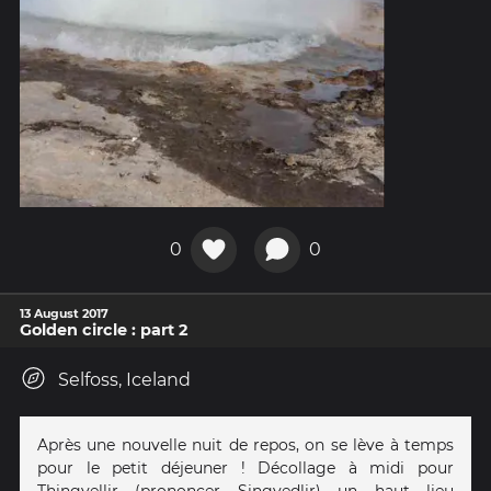
0
0
13 August 2017
Golden circle : part 2
Selfoss, Iceland
Après une nouvelle nuit de repos, on se lève à temps
pour le petit déjeuner ! Décollage à midi pour
Thingvellir (prononcer Singvedlir) un haut lieu