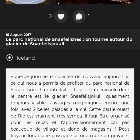
0
1
16 August 2017
Le parc national de Snaefellsnes : on tourne autour du
glacier de Snaefellsjokull
Iceland
Superbe journée ensoleillée de nouveau aujourd'hui,
ce qui nous a permis de profiter du parc national de
Snaefellsnes. La route fait le tour de la péninsule dont
le centre est le glacier Snaefellsjokull, quasiment
toujours visible. Paysages magnifiques encore une
fois, avec 2 belles balades à la clé. Cette partie ouest
de l'île est vraiment très sympa. Il faut être organisé
pour les repas et l'approvisionnement car pas
beaucoup de village et donc de magasins ! Petit
frayeur lors d'une passage sur une route en graviers,