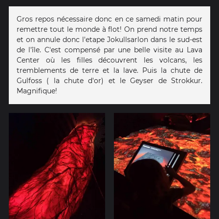
Gros repos nécessaire donc en ce samedi matin pour
remettre tout le monde à flot! On prend notre temps
et on annule donc l'etape Jokullsarlon dans le sud-est
de l'île. C'est compensé par une belle visite au Lava
Center où les filles découvrent les volcans, les
tremblements de terre et la lave. Puis la chute de
Gulfoss ( la chute d'or) et le Geyser de Strokkur.
Magnifique!