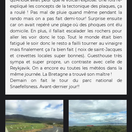
qu'Anouk avait peur que le volcan explose. Une fois ré-
expliqué les concepts de la tectonique des plaques, ça
a roulé ! Pas mal de pluie quand même pendant la
rando mais on a pas fait demi-tour! Surprise ensuite
car on avait repéré une plage où des phoques ont élu
domicile. En plus, il fallait escalader les rochers pour
aller les voir donc le top. Tout le monde était bien
fatigué le soir donc le resto a failli tourner au vinaigre
mais finalement ça l'a bien fait ( noix de saint-Jacques
et crevettes locales super bonnes). Guesthouse très
sympa et super propre, un contraste avec celle de
Reykjavik. On a encore eu toutes les météos dans la
même journée. La Bretagne a trouvé son maître !
Demain on fait le tour du parc national de
Snaefellsness. Avant-dernier jour!!