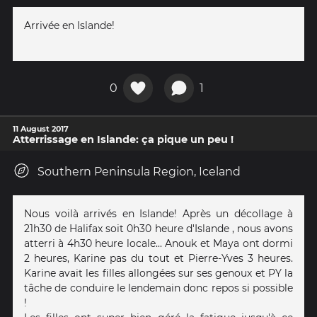
Arrivée en Islande!
0
1
11 August 2017
Atterrissage en Islande: ça pique un peu !
Southern Peninsula Region, Iceland
Nous voilà arrivés en Islande! Après un décollage à
21h30 de Halifax soit 0h30 heure d'Islande , nous avons
atterri à 4h30 heure locale... Anouk et Maya ont dormi
2 heures, Karine pas du tout et Pierre-Yves 3 heures.
Karine avait les filles allongées sur ses genoux et PY la
tâche de conduire le lendemain donc repos si possible
!