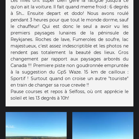
Les filles ont super bien géré la fatigue jusqu'à ce
qu'on ait la voiture. Il fait quand meme froid : 6 degrés
à 5h... Ensuite depart et dodo! Nous avons roulé
pendant 3 heures pour que tout le monde dorme, sauf
le chauffeur! Qui est donc le seul a avoir vu les
premiers paysages lunaires de la péninsule de
Reykjanes. Roches de lave, Fumeroles de soufre, lac
majestueux, c'est assez indescriptible et les photos ne
rendent pas totalement la beauté des lieux. Gros
changement par rapport aux paysages arborés du
Canada !!! Premiere piste non goudronnée empruntée
à la suggestion du GpS Waze. 15 km de cailloux :
Sportif ! Surtout quand on croise un autre "touriste"
en train de changer sa roue crevée !!
Pause courses et repos à Selfoss, où ont apprécie le
soleil et les 13 degrés à 10h!