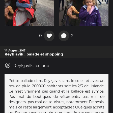
0
2
14 August 2017
Reykjavik : balade et shopping
Reykjavík, Iceland
Petite ballade dans Reykjavik sans le soleil et avec un
peu de pluie. 200000 habitants soit les 2/3 de l'Islande.
Ce n'est vraiment pas grand et la ballade est sympa.
Pas mal de boutiques de vêtements, pas mal de
designers, pas mal de touristes, notamment Français,
mais ca reste largement acceptable ! Quelques achats
où l'on se rend compte que c'est finalement assez