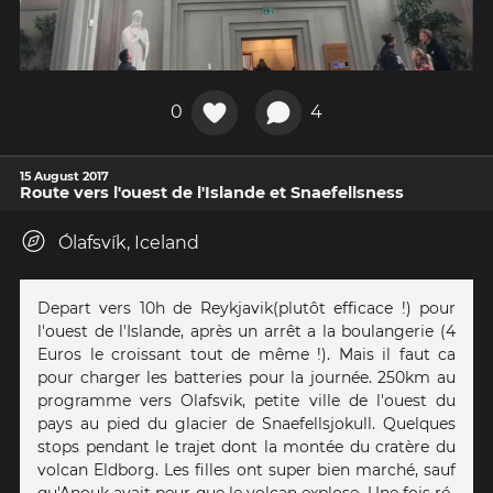
0
4
15 August 2017
Route vers l'ouest de l'Islande et Snaefellsness
Ólafsvík, Iceland
Depart vers 10h de Reykjavik(plutôt efficace !) pour
l'ouest de l'Islande, après un arrêt a la boulangerie (4
Euros le croissant tout de même !). Mais il faut ca
pour charger les batteries pour la journée. 250km au
programme vers Olafsvik, petite ville de l'ouest du
pays au pied du glacier de Snaefellsjokull. Quelques
stops pendant le trajet dont la montée du cratère du
volcan Eldborg. Les filles ont super bien marché, sauf