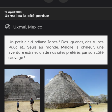
17 April 2018
Uxmal ou la cité perdue
Uxmal, Mexico
Un petit air d'Indiana Jones ! Des iguanes, des ruines
Puuc et.. Seuls au monde. Malgré la chaleur, une
aventure extra et un de nos sites préférés par son côté
sauvage !