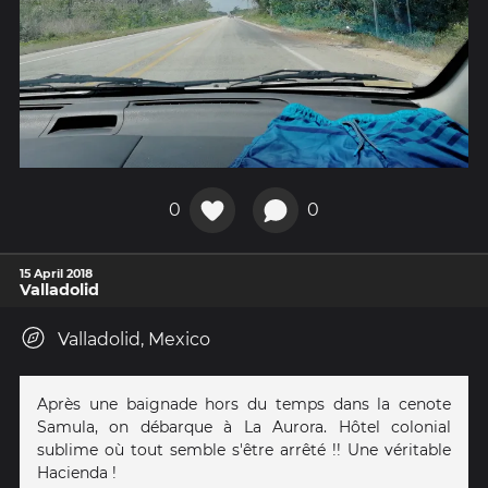
0
0
15 April 2018
Valladolid
Valladolid, Mexico
Après une baignade hors du temps dans la cenote
Samula, on débarque à La Aurora. Hôtel colonial
sublime où tout semble s'être arrêté !! Une véritable
Hacienda !