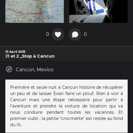
0
0
15 April 2018
J1 et 2 _Stop à Cancun
Cancún, Mexico
Première et seule nuit à Cancun histoire de récupérer
un peu et de laisser Evan faire un plouf. Rien à voir à
Cancun mais une étape nécessaire pour partir à
l'aventure et prendre la voiture de location qui va
nous conduire pendant toutes les vacances. Et
premier oubli : la petite "crocmette" est restée au fond
du lit..