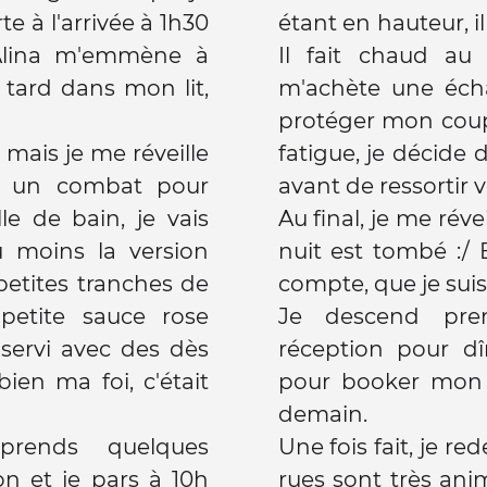
 à l'arrivée à 1h30
étant en hauteur, i
Alina m'emmène à
Il fait chaud au 
s tard dans mon lit,
m'achète une éch
protéger mon coup. 
 mais je me réveille
fatigue, je décide 
s un combat pour
avant de ressortir v
le de bain, je vais
Au final, je me rév
u moins la version
nuit est tombé :/ 
 petites tranches de
compte, que je sui
petite sauce rose
Je descend pre
servi avec des dès
réception pour dî
ien ma foi, c'était
pour booker mon b
demain.
prends quelques
Une fois fait, je re
n et je pars à 10h
rues sont très an