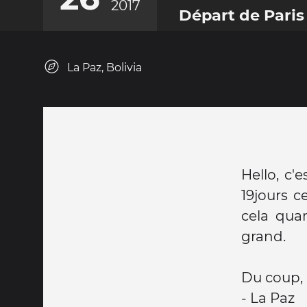
2017
Départ de Paris 
La Paz, Bolivia
Hello, c'e
19jours c
cela qua
grand.
Du coup, 
- La Paz