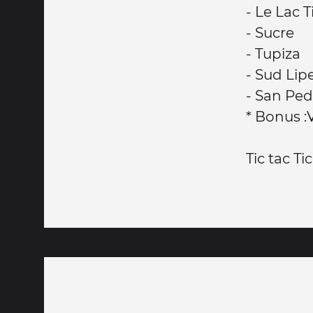
- Le Lac T
- Sucre
- Tupiza
- Sud Lip
- San Pe
* Bonus :V
Tic tac Ti