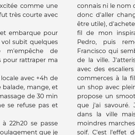
! Excitée comme une
connais ni le nom 
 fut très courte avec
donc d'aller chan
être utile), d'acheter de l'eau e
t et embarque pour
fil de mon inspir
e vol subit quelques
Pedro, puis rem
ne m'empêche de
Francisco qui semb
 pour rattraper ma
de la ville. J'atte
avec des escalier
e locale avec +4h de
commerces à la fi
un shop avec plei
assage de 30 min
propose un smooth
ne se refuse pas et
que j'ai savouré
dans la ville mais
 à 22h20 se passe
moindres marches m
soulagement que je
soif. C'est l'effet de l