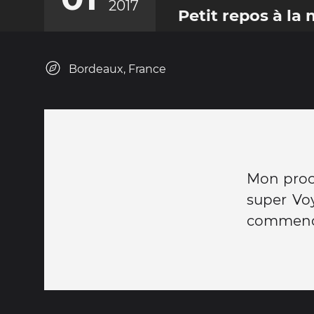
2017
Petit repos à la
Bordeaux, France
Mon proch
super Voy
commence 