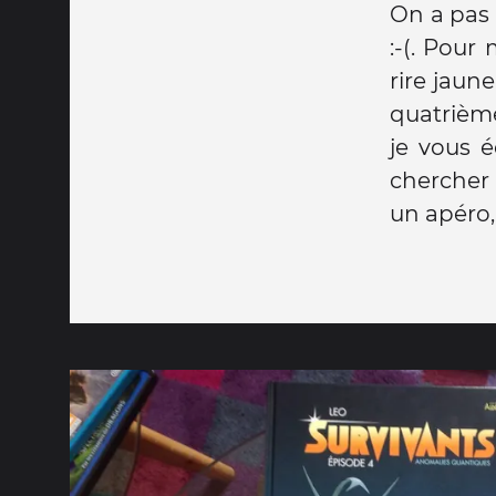
On a pas 
:-(. Pour
rire jaun
quatrième
je vous é
chercher 
un apéro, 