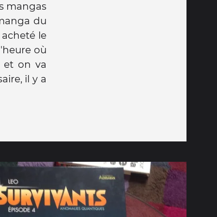
les mangas
 manga du
 acheté le
l'heure où
e et on va
re, il y a