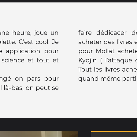
nne heure, joue un
faire dédicacer de
ette. C'est cool. Je
acheter des livres 
 application pour
pour Mollat achet
science et tout et
Kyojin ( l'attaque
Tout les livres ach
ngé on pars pour
quand même partir 2
ol là-bas, on peut se