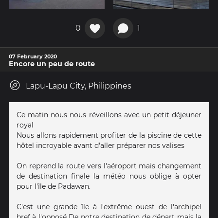
0
1
07 February 2020
Encore un peu de route
Lapu-Lapu City, Philippines
Ce matin nous nous réveillons avec un petit déjeuner
royal
Nous allons rapidement profiter de la piscine de cette
hôtel incroyable avant d'aller préparer nos valises
On reprend la route vers l'aéroport mais changement
de destination finale la météo nous oblige à opter
pour l'île de Padawan.
C'est une grande île à l'extrême ouest de l'archipel
bref à l'opposé De notre destination de départ mais la