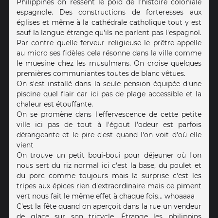
Philippines on ressent le poid de l'histoire coloniale
espagnole. Des constructions de forteresses aux
églises et même à la cathédrale catholique tout y est
sauf la langue étrange qu'ils ne parlent pas l'espagnol.
Par contre quelle ferveur religieuse le prêtre appelle
au micro ses fidèles cela résonne dans la ville comme
le muesine chez les musulmans. On croise quelques
premières communiantes toutes de blanc vêtues.
On s'est installé dans la seule pension équipée d'une
piscine quel flair car ici pas de plage accessible et la
chaleur est étouffante.
On se promène dans l'effervescence de cette petite
ville ici pas de tout à l'égout l'odeur est parfois
dérangeante et le pire c'est quand l'on voit d'où elle
vient
On trouve un petit boui-boui pour déjeuner où l'on
nous sert du riz normal ici c'est la base, du poulet et
du porc comme toujours mais la surprise c'est les
tripes aux épices rien d'extraordinaire mais ce piment
vert nous fait le même effet à chaque fois... whoaaaa
C'est la fête quand on aperçoit dans la rue un vendeur
de glace sur son tricycle. Étrange les philippins