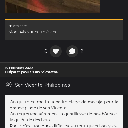
★☆☆☆☆
Mon avis sur cette étape
0
2
10 February 2020
Départ pour san Vicente
San Vicente, Philippines
On quitte ce matin la petite plage de mecaja pour la
grande plage de san Vicente
On regrettera sûrement la gentillesse de nos hôtes et
la quiétude des lieux
Partir c'est toujours difficiles surtout quand on y est