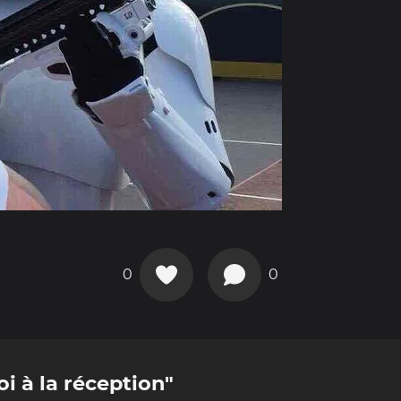
0
0
oi à la réception"