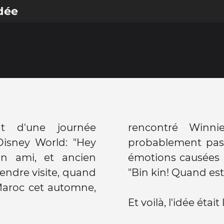
idée
ent d'une journée
rencontré Winnie
isney World: "Hey
probablement pas 
 un ami, et ancien
émotions causées 
 rendre visite, quand
"Bin kin! Quand est
Maroc cet automne,
Et voilà, l'idée était