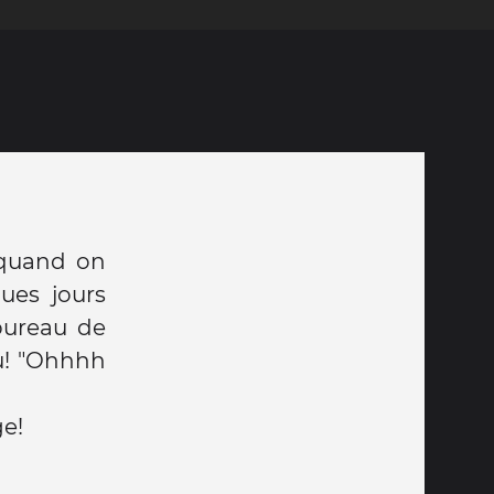
 quand on
ues jours
bureau de
au! "Ohhhh
ge!