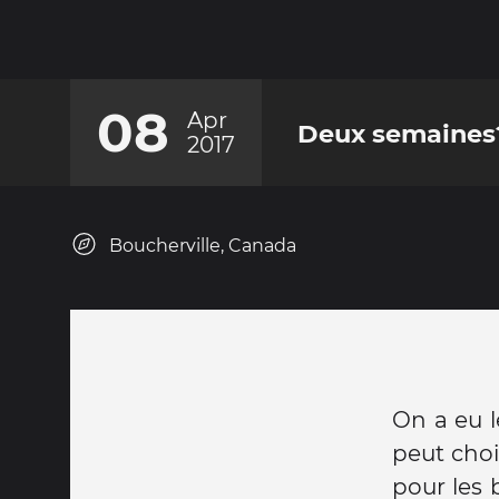
08
Apr
Deux semaines?
2017
Boucherville, Canada
On a eu l
peut chois
pour les 