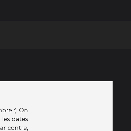
bre :) On
s les dates
ar contre,