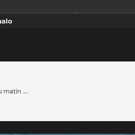
malo
matin ....