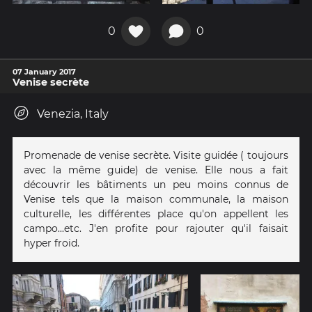
0
0
07 January 2017
Venise secrète
Venezia, Italy
Promenade de venise secrète. Visite guidée ( toujours
avec la même guide) de venise. Elle nous a fait
découvrir les bâtiments un peu moins connus de
Venise tels que la maison communale, la maison
culturelle, les différentes place qu'on appellent les
campo...etc. J'en profite pour rajouter qu'il faisait
hyper froid.