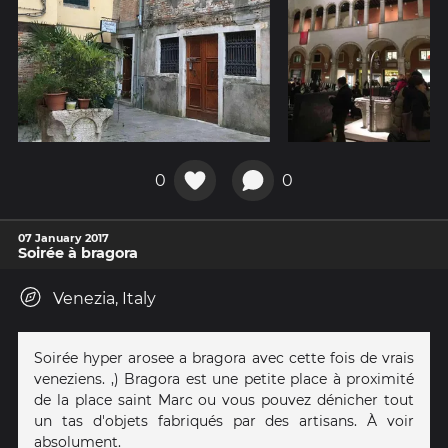
0
0
07 January 2017
Soirée à bragora
Venezia, Italy
Soirée hyper arosee a bragora avec cette fois de vrais
veneziens. ,) Bragora est une petite place à proximité
de la place saint Marc ou vous pouvez dénicher tout
un tas d'objets fabriqués par des artisans. À voir
absolument.