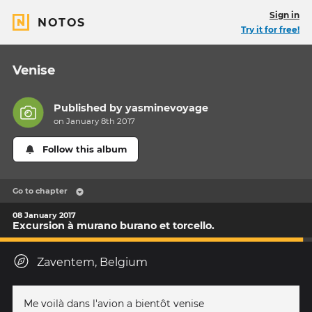
Sign in
NOTOS
Try it for free!
Venise
Published by
yasminevoyage
on January 8th 2017
Follow this album
Go to chapter
08 January 2017
Excursion à murano burano et torcello.
Zaventem, Belgium
Me voilà dans l'avion a bientôt venise