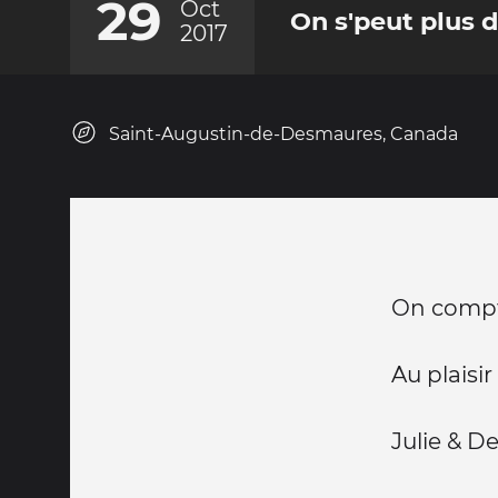
29
Oct
On s'peut plus d
2017
Saint-Augustin-de-Desmaures, Canada
On compte
Au plaisi
Julie & D