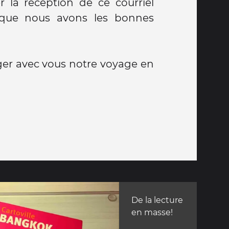
r la réception de ce courriel
r que nous avons les bonnes
ager avec vous notre voyage en
De la lecture
en masse!