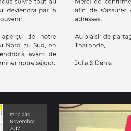
ous suivre tout au
Merci de confirme
i deviendra par la
afin de s’assure
ouvenir.
adresses.
n aperçu de notre
Au plaisir de part
du Nord au Sud, en
Thaïlande,
endroits, avant de
miner notre séjour.
Julie & Denis
Itinéraire -
Novembre
2017