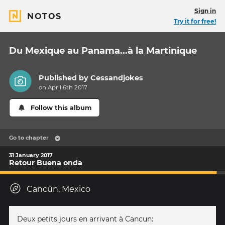
Sign in
NOTOS
Try it for free!
Du Mexique au Panama...à la Martinique
Published by
Cessandjokes
on April 6th 2017
Follow this album
Go to chapter
31 January 2017
Retour Buena onda
Cancún, Mexico
Deux petits jours en arrivant à Cancun: