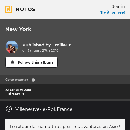
Sign in
NOTOS
Try it for free!
New York
Published by
EmilieCr
on January 27th 2018
Follow this album
Go to chapter
22 January 2018
Départ !!
Villeneuve-le-Roi, France
Le retour de mémo trip après nos aventures en Asie !