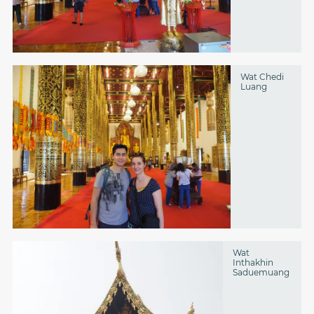
Wat Chedi
Luang
Wat
Inthakhin
Saduemuang