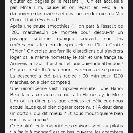
ajouter qq degrés pr le ressenti...). On est accueillie
par Mme Lim, pause et on repart en vélo à la
découverte des rizières et des rues endormies de Mai
Chau...il fait très chaud !
Après une pause smoothies (...) on part à l'assaut de
1200 marches...1h de montée pour découvrir un
paysage sublime quoique couvert, sur les
rizières...mais le clou du spectacle, ce fût la Grotte
"Chien". On croise une famille d'israéliens qui s'avérera
loger ds le même homestay le soir et une française.
Arrivées là haut : fraicheur et une quiétude attendue !
On y est resté 1h à parcourir les recoins et se pauser.
La descente a été plus rapide : 30 min pour 1200
marches, on a bien compté :)
Une récompense s'est imposée ensuite : une Hanoi
Beer face aux rizières...retour à la Homestay de Mme
Lim où un diner plus que copieux et délicieux nous
accueille...de quoi bien digérer cette nuit ! A deux dans
un dortoir, qui dit mieux ? Et sous moustiquaire bien
sûr...il vaut mieux !
Originalité, ici la majorité des maisons sont sur pilotis
: la "salle à manger" est en bas, ouverte, les chambres