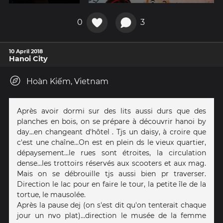
0
3
10 April 2018
Hanoi City
Hoàn Kiếm, Vietnam
Après avoir dormi sur des lits aussi durs que des
planches en bois, on se prépare à découvrir hanoi by
day...en changeant d'hôtel . Tjs un daisy, à croire que
c'est une chaîne...On est en plein ds le vieux quartier,
dépaysement...le rues sont étroites, la circulation
dense...les trottoirs réservés aux scooters et aux mag.
Mais on se débrouille tjs aussi bien pr traverser.
Direction le lac pour en faire le tour, la petite île de la
tortue, le mausolée.
Après la pause dej (on s'est dit qu'on tenterait chaque
jour un nvo plat)...direction le musée de la femme