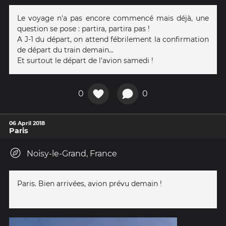
Le voyage n'a pas encore commencé mais déjà, une
question se pose : partira, partira pas !
A J-1 du départ, on attend fébrilement la confirmation
de départ du train demain...
Et surtout le départ de l'avion samedi !
0
0
06 April 2018
Paris
Noisy-le-Grand, France
Paris. Bien arrivées, avion prévu demain !