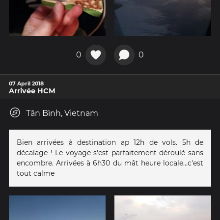
0
0
07 April 2018
Arrivée HCM
Tân Bình, Vietnam
Bien arrivées à destination ap 12h de vols. 5h de
décalage ! Le voyage s'est parfaitement déroulé sans
encombre. Arrivées à 6h30 du mât heure locale...c'est
tout calme