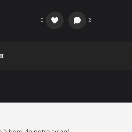
0
2
!
à à bord de notre avion!