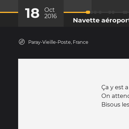
18
Oct
2016
Navette aéropor
Paray-Vieille-Poste, France
Ça y est a
On attend
Bisous le