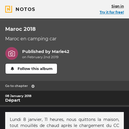
Sign in
NOTOS
Try it for free!
Maroc 2018
Maroc en camping car
Published by
Marie42
on February 2nd 2019
Follow this album
Go to chapter
08 January 2018
Départ
Lundi 8 janvier, 11 heures, nous quittons la maison,
tout mouillés de chaud après le chargement du CC