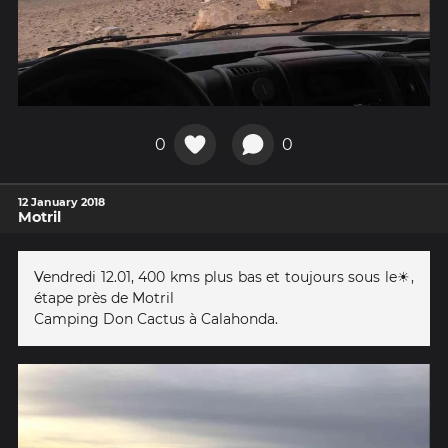
0
0
12 January 2018
Motril
Vendredi 12.01, 400 kms plus bas et toujours sous le☀️,
étape près de Motril
Camping Don Cactus à Calahonda.