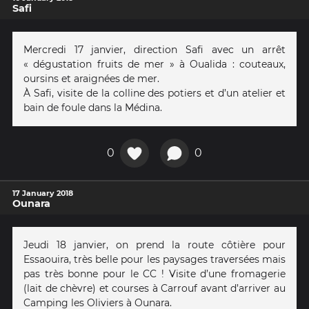
Safi
Mercredi 17 janvier, direction Safi avec un arrêt
« dégustation fruits de mer » à Oualida : couteaux,
oursins et araignées de mer.
À Safi, visite de la colline des potiers et d’un atelier et
bain de foule dans la Médina.
0
0
17 January 2018
Ounara
Jeudi 18 janvier, on prend la route côtière pour
Essaouira, très belle pour les paysages traversées mais
pas très bonne pour le CC ! Visite d’une fromagerie
(lait de chèvre) et courses à Carrouf avant d’arriver au
Camping les Oliviers à Ounara.