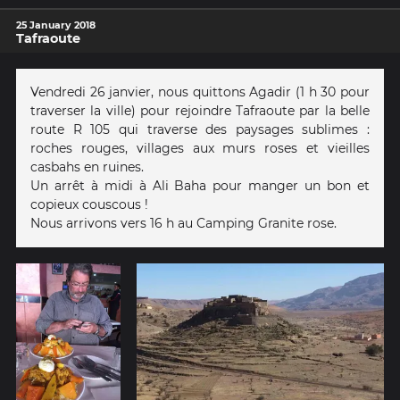
25 January 2018
Tafraoute
Vendredi 26 janvier, nous quittons Agadir (1 h 30 pour
traverser la ville) pour rejoindre Tafraoute par la belle
route R 105 qui traverse des paysages sublimes :
roches rouges, villages aux murs roses et vieilles
casbahs en ruines.
Un arrêt à midi à Ali Baha pour manger un bon et
copieux couscous !
Nous arrivons vers 16 h au Camping Granite rose.