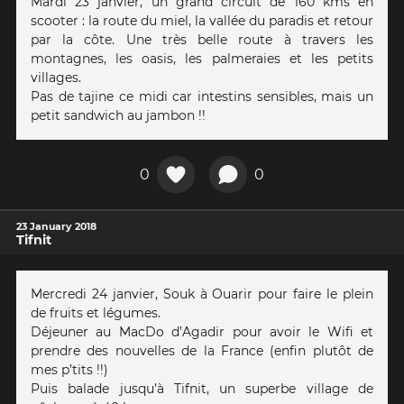
Mardi 23 janvier, un grand circuit de 160 kms en
scooter : la route du miel, la vallée du paradis et retour
par la côte. Une très belle route à travers les
montagnes, les oasis, les palmeraies et les petits
villages.
Pas de tajine ce midi car intestins sensibles, mais un
petit sandwich au jambon !!
0
0
23 January 2018
Tifnit
Mercredi 24 janvier, Souk à Ouarir pour faire le plein
de fruits et légumes.
Déjeuner au MacDo d’Agadir pour avoir le Wifi et
prendre des nouvelles de la France (enfin plutôt de
mes p’tits !!)
Puis balade jusqu’à Tifnit, un superbe village de