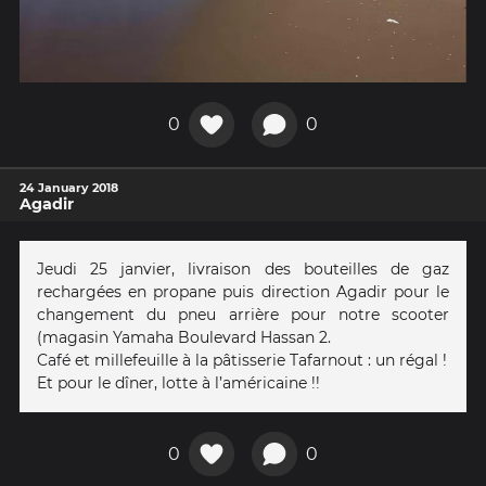
0
0
24 January 2018
Agadir
Jeudi 25 janvier, livraison des bouteilles de gaz
rechargées en propane puis direction Agadir pour le
changement du pneu arrière pour notre scooter
(magasin Yamaha Boulevard Hassan 2.
Café et millefeuille à la pâtisserie Tafarnout : un régal !
Et pour le dîner, lotte à l’américaine !!
0
0