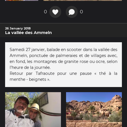
0
0
26 January 2018
La vallée des Ammeln
Samedi 27 janvier, balade en scooter dans la vallée des
Ammeln, ponctuée de palmeraies et de villages avec,
en fond, les montagnes de granite rose ou ocre, selon
l’heure de la journée.
Retour par Tafraoute pour une pause « thé à la
menthe - beignets ».