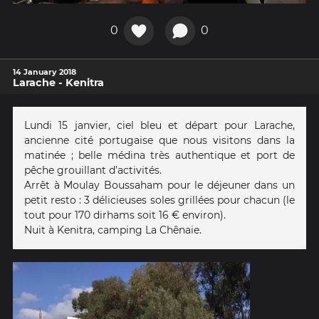
0
0
14 January 2018
Larache - Kenitra
Lundi 15 janvier, ciel bleu et départ pour Larache,
ancienne cité portugaise que nous visitons dans la
matinée ; belle médina très authentique et port de
pêche grouillant d’activités.
Arrêt à Moulay Boussaham pour le déjeuner dans un
petit resto : 3 délicieuses soles grillées pour chacun (le
tout pour 170 dirhams soit 16 € environ).
Nuit à Kenitra, camping La Chênaie.