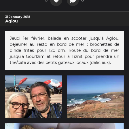
31 January 2018
Aglou
Jeudi 1er février, balade en scooter jusqu’à Aglou,
déjeuner au resto en bord de mer : brochettes de
dinde frites pour 120 drh. Route du bord de mer
jusqu’à Gourlzim et retour à Tiznit pour prendre un
thé/café avec des petits gâteaux locaux (délicieux).