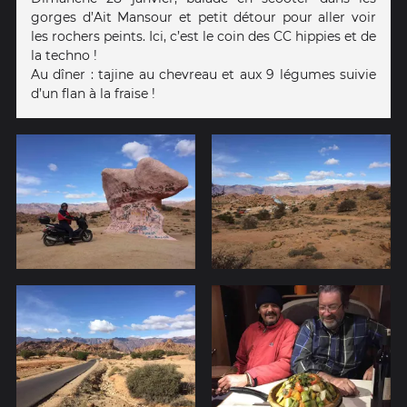
gorges d’Ait Mansour et petit détour pour aller voir
les rochers peints. Ici, c’est le coin des CC hippies et de
la techno !
Au dîner : tajine au chevreau et aux 9 légumes suivie
d’un flan à la fraise !