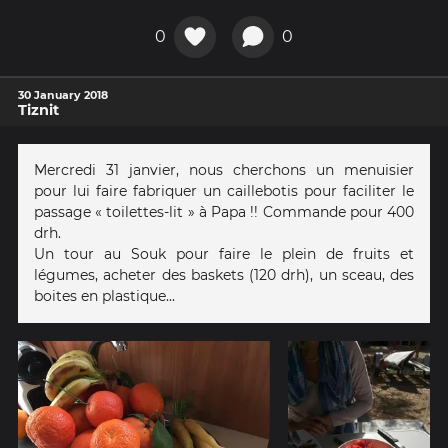
0
0
30 January 2018
Tiznit
Mercredi 31 janvier, nous cherchons un menuisier
pour lui faire fabriquer un caillebotis pour faciliter le
passage « toilettes-lit » à Papa !! Commande pour 400
drh.
Un tour au Souk pour faire le plein de fruits et
légumes, acheter des baskets (120 drh), un sceau, des
boites en plastique...