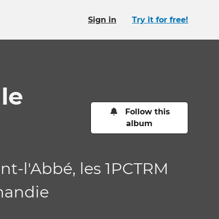
Sign in
Try it for free!
le
Follow this
album
ont-l'Abbé, les 1PCTRM
rmandie