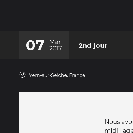
07
Mar
2nd jour
2017
Vern-sur-Seiche, France
Nous avon
midi l'a