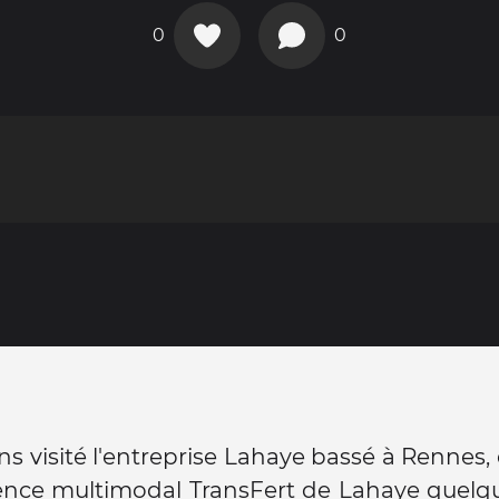
0
0
s visité l'entreprise Lahaye bassé à Rennes, e
gence multimodal TransFert de Lahaye quelq