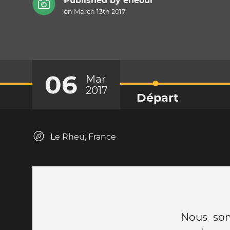
Published by
eneour
on March 13th 2017
06
Mar
2017
Départ
Le Rheu, France
Nous som