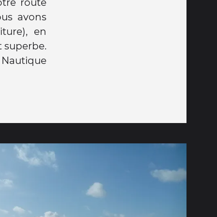
tre route
ous avons
ture), en
t superbe.
 Nautique