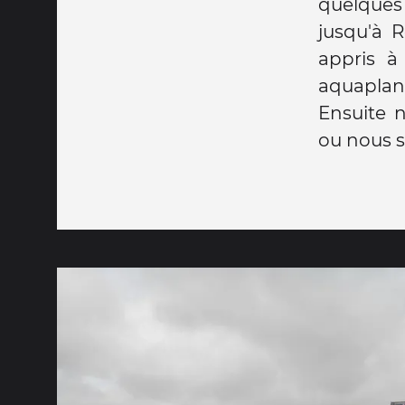
quelques 
jusqu'à 
appris à
aquaplani
Ensuite 
ou nous 