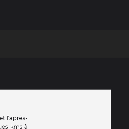
t l'après-
ues kms à