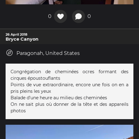
0
0
26 April 2018
Bryce Canyon
Paragonah, United States
Congrégation de cheminées ocres formant des
cirques époustouflants
Points de vue extraordinaire, encore une fois on en a
pris pleins les yeux
Balade d'une heure au milieu des cheminées
On ne sait plus où donner de la tête et des appareils
photos