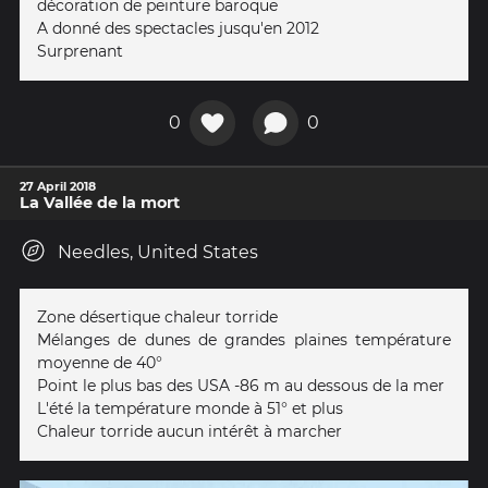
décoration de peinture baroque
A donné des spectacles jusqu'en 2012
Surprenant
0
0
27 April 2018
La Vallée de la mort
Needles, United States
Zone désertique chaleur torride
Mélanges de dunes de grandes plaines température
moyenne de 40°
Point le plus bas des USA -86 m au dessous de la mer
L'été la température monde à 51° et plus
Chaleur torride aucun intérêt à marcher