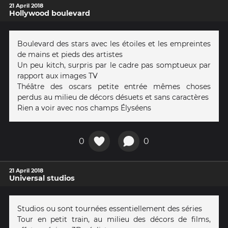
21 April 2018
Hollywood boulevard
Boulevard des stars avec les étoiles et les empreintes
de mains et pieds des artistes
Un peu kitch, surpris par le cadre pas somptueux par
rapport aux images TV
Théâtre des oscars petite entrée mêmes choses
perdus au milieu de décors désuets et sans caractères
Rien a voir avec nos champs Élyséens
0
0
21 April 2018
Universal studios
Studios ou sont tournées essentiellement des séries
Tour en petit train, au milieu des décors de films,