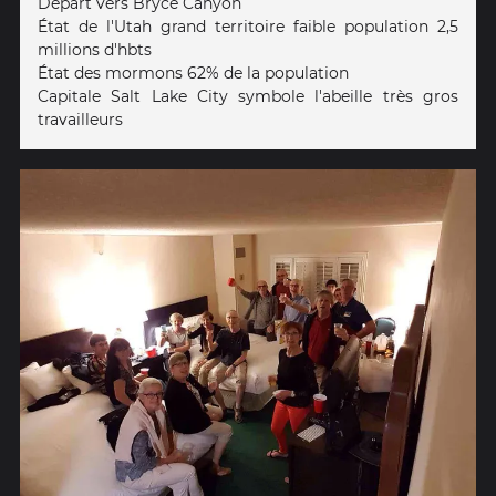
Départ vers Bryce Canyon
État de l'Utah grand territoire faible population 2,5
millions d'hbts
État des mormons 62% de la population
Capitale Salt Lake City symbole l'abeille très gros
travailleurs