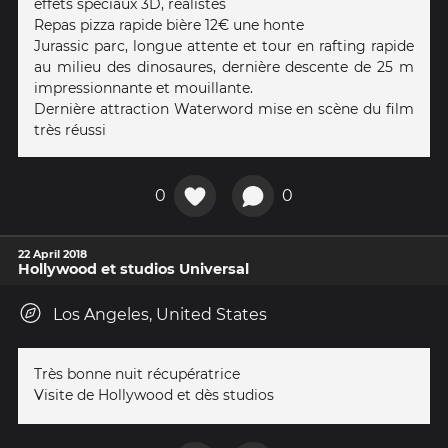
effets spéciaux 3D, réalistes
Repas pizza rapide bière 12€ une honte
Jurassic parc, longue attente et tour en rafting rapide
au milieu des dinosaures, dernière descente de 25 m
impressionnante et mouillante.
Dernière attraction Waterword mise en scène du film
très réussi
0
0
22 April 2018
Hollywood et studios Universal
Los Angeles, United States
Très bonne nuit récupératrice
Visite de Hollywood et dès studios