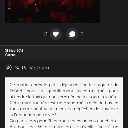
0
0
31 May 2015
Sapa
Sa Pa, Vietnam
Ce matin, après le petit déjeuner, Loc le stagiaire de
l'hôtel nous a gentillement accompagné pour
attendre le taxi qui nous emmènera à la gare routière.
Cette gare routière est un grand méli-mélo de bus en
tous genre où il vaut mieux se dépêcher de traverser
si l'on tient à notre vie !
On part alors pour 7h de route dans un bus-couchette.
Au bout de 3h de route on se réveille face à un