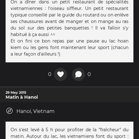
On a dîner dans un petit restaurant de spécialités
vietnamiennes : l'oiseau siffleur. Un petit restaurant
typique conseillé par le guide du routard ou on enlève
ses chaussures avant de manger et on mange au ras
du sol sur des petites banquettes ! Il va falloir s'y
habitué à ça aussi ^^
Et on fini ce bon repas par une pause au lac hoan
kiem ou les gens font maintenant leur sport (chacun
a leur façon d'ailleurs !)
0
0
29 May 2015
Matin à Hanoi
Hanoi, Vietnam
On s'est levé à 5 h pour profiter de la "fraîcheur" du
matin. Autour du lac, les vietnamiens font du sport :