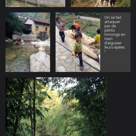
On se fait
attaquer
par de
petits
hmongs en
train
d'aiguiser
leurs épées
!