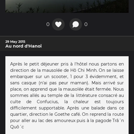
0
0
29 May 2015
Au nord d'Hanoi
Après le petit déjeuner pris à l'hôtel nous partons en
direction de la mausolée de Hô Chi Minh. On se laisse
embarquer sur un scooter, 1 pour 3 évidemment, et
sans casque (n'ai pas peur maman). Mais arrivé sur
place, on apprend que la mausolée était fermée. Nous
sommes allés au temple de la littérature consacré au
culte de Confucius, la chaleur est toujours
difficilement supportable. Après une balade dans ce
quartier, direction le Goethe café. On reprend la route
pour aller au lac des amoureux puis à la pagode Trâ´n
Quô´c