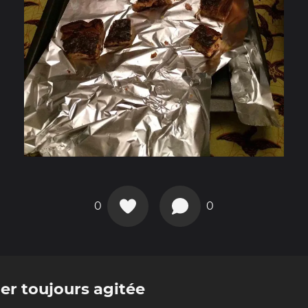
0
0
er toujours agitée