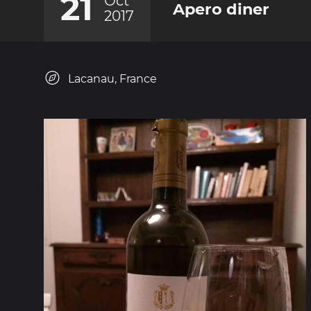
21
Oct
Apero diner
2017
Lacanau, France