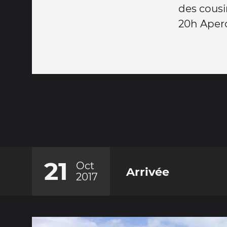
des cousi
20h Apero
21
Oct
Arrivée
2017