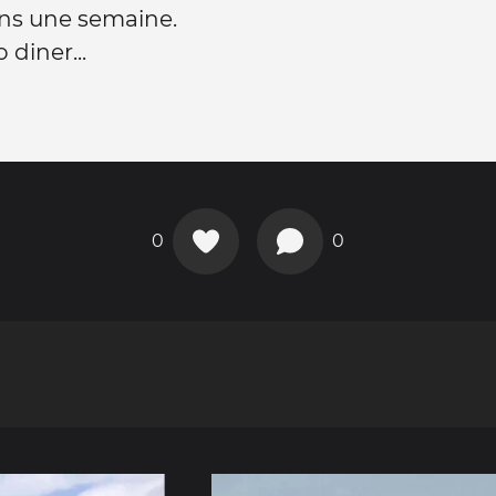
ns une semaine.
 diner...
0
0