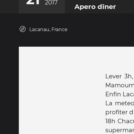
2017
Apero dîner
Lacanau, France
Lever 3h,
Mamoum, 
Enfin Lac
La meteo 
profiter 
18h Chacu
supermar