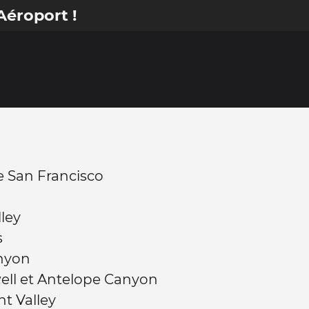
Aéroport !
e San Francisco
ley
s
nyon
ell et Antelope Canyon
 Valley