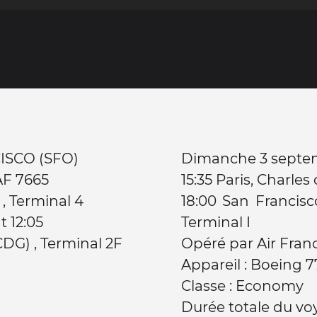
AN FRANCISCO (SFO)
Dimanche 3 septem
AF 7665
15:35 Paris, Charle
 , Terminal 4
18:00 San Francisco
t 12:05
Terminal I
CDG) , Terminal 2F
Opéré par Air Fran
Appareil : Boeing 
Classe : Economy
Durée totale du vo