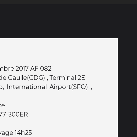
bre 2017 AF 082
s de Gaulle(CDG) , Terminal 2E
, International Airport(SFO) ,
ce
777-300ER
yage 14h25