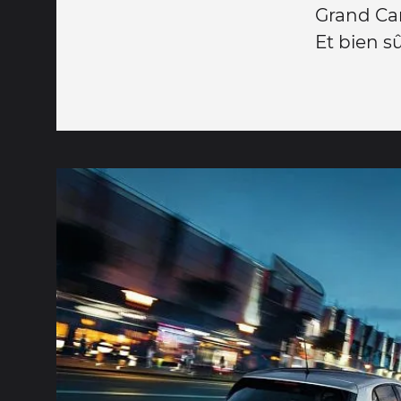
Grand C
Et bien sû