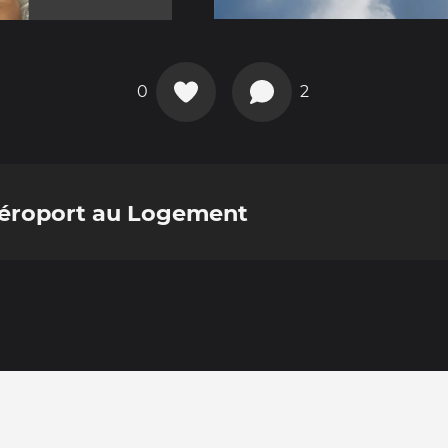
0
2
'Aéroport au Logement