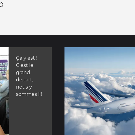
30
Ça y est !
C'est le
grand
départ,
nous y
sommes !!!