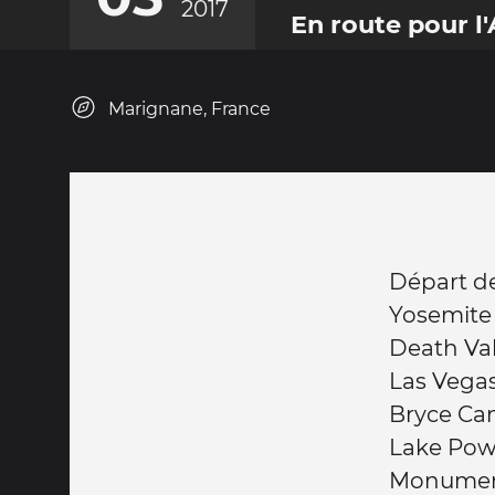
2017
En route pour l'
Marignane, France
Départ d
Yosemite
Death Val
Las Vega
Bryce Ca
Lake Pow
Monument