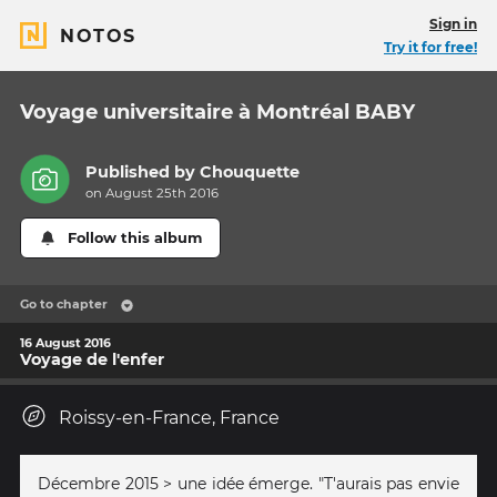
Sign in
NOTOS
Try it for free!
Voyage universitaire à Montréal BABY
Published by
Chouquette
on August 25th 2016
Follow this album
Go to chapter
16 August 2016
Voyage de l'enfer
Roissy-en-France, France
Décembre 2015 > une idée émerge. "T'aurais pas envie