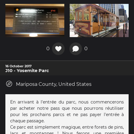
0
0
16 October 2017
J10 - Yosemite Parc
Mariposa County, United States
En arrivant à l'entrée du parc, nous commencerons
par acheter notre pass que nous pourrons réutiliser
pour les prochains parcs et ne pas payer l'entrée à
chaque passage.
Ce parc est simplement magique, entre forets de pins,
lacs et montagnes ! Nous ferons une première