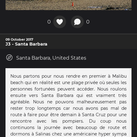
0
0
09 October 2017
J3 - Santa Barbara
Santa Barbara, United States
Nous partons pour nous rendre en premier à Malibu
beach qui en réalité est une plage privée où seules les
personnes fortunées peuvent accéder. Nous roulons
ensuite vers Santa Barbara qui est vraiment très
agréable. Nous ne pouvons malheureusement pas
rester trop longtemps car nous avons pas mal de
route à faire pour être demain à Santa Cruz pour une
rencontre avec les pompiers. Du coup nous
continuons la journée avec beaucoup de route et
dormons à Salinas chez une américaine hyper sympa