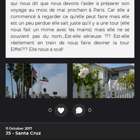
qui nous dit que nous devons l'aider à préparer son
voyage au mois de mai prochain à Paris. Car elle a
commencé à regarder ce qu'elle peut faire mais elle
est un peu perdue elle sait juste qu'il y a une tour (elle
nous fait un mime avec les mains) mais elle ne se
souvient pas du nom...Est-elle sérieuse ?!? Est-elle
réellement en train de nous faire deviner la tour
Eiffel?!? Elle nous a scié!
0
0
11 October 2017
J5 - Santa Cruz