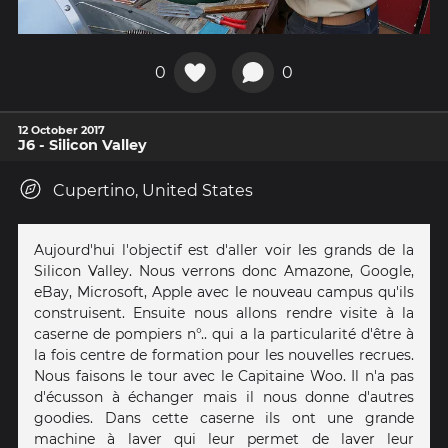
0
0
12 October 2017
J6 - Silicon Valley
Cupertino, United States
Aujourd'hui l'objectif est d'aller voir les grands de la
Silicon Valley. Nous verrons donc Amazone, Google,
eBay, Microsoft, Apple avec le nouveau campus qu'ils
construisent. Ensuite nous allons rendre visite à la
caserne de pompiers n°.. qui a la particularité d'être à
la fois centre de formation pour les nouvelles recrues.
Nous faisons le tour avec le Capitaine Woo. Il n'a pas
d'écusson à échanger mais il nous donne d'autres
goodies. Dans cette caserne ils ont une grande
machine à laver qui leur permet de laver leur