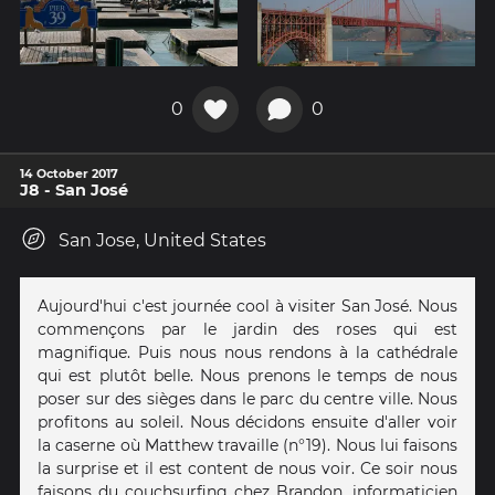
0
0
14 October 2017
J8 - San José
San Jose, United States
Aujourd'hui c'est journée cool à visiter San José. Nous
commençons par le jardin des roses qui est
magnifique. Puis nous nous rendons à la cathédrale
qui est plutôt belle. Nous prenons le temps de nous
poser sur des sièges dans le parc du centre ville. Nous
profitons au soleil. Nous décidons ensuite d'aller voir
la caserne où Matthew travaille (n°19). Nous lui faisons
la surprise et il est content de nous voir. Ce soir nous
faisons du couchsurfing chez Brandon, informaticien