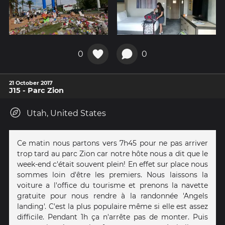
0
0
21 October 2017
J15 - Parc Zion
Utah, United States
Ce matin nous partons vers 7h45 pour ne pas arriver
trop tard au parc Zion car notre hôte nous a dit que le
week-end c'était souvent plein! En effet sur place nous
sommes loin d'être les premiers. Nous laissons la
voiture a l'office du tourisme et prenons la navette
gratuite pour nous rendre à la randonnée 'Angels
landing'. C'est la plus populaire même si elle est assez
difficile. Pendant 1h ça n'arrête pas de monter. Puis