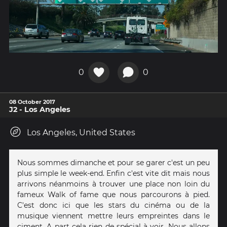
0
0
08 October 2017
J2 - Los Angeles
Los Angeles, United States
Nous sommes dimanche et pour se garer c'est un peu
plus simple le week-end. Enfin c'est vite dit mais nous
arrivons néanmoins à trouver une place non loin du
fameux Walk of fame que nous parcourons à pied.
C'est donc ici que les stars du cinéma ou de la
musique viennent mettre leurs empreintes dans le
ciment. A part cela rien de spécial à voir. Nous allons