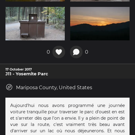
0
0
17 October 2017
J11 - Yosemite Parc
Mariposa County, United States
Aujourd'hui nous avons programmé une journée
voiture tranquille pour traverser le parc d'ouest en est
et s'arreter dès que l'on a envie. Il y a plein de point de
vue sur la route, c'est vraiment très beau avant
d'arriver sur un lac où nous déjeunerons. Et nous