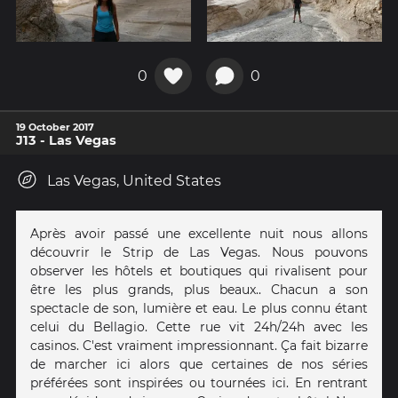
0
0
19 October 2017
J13 - Las Vegas
Las Vegas, United States
Après avoir passé une excellente nuit nous allons
découvrir le Strip de Las Vegas. Nous pouvons
observer les hôtels et boutiques qui rivalisent pour
être les plus grands, plus beaux.. Chacun a son
spectacle de son, lumière et eau. Le plus connu étant
celui du Bellagio. Cette rue vit 24h/24h avec les
casinos. C'est vraiment impressionnant. Ça fait bizarre
de marcher ici alors que certaines de nos séries
préférées sont inspirées ou tournées ici. En rentrant