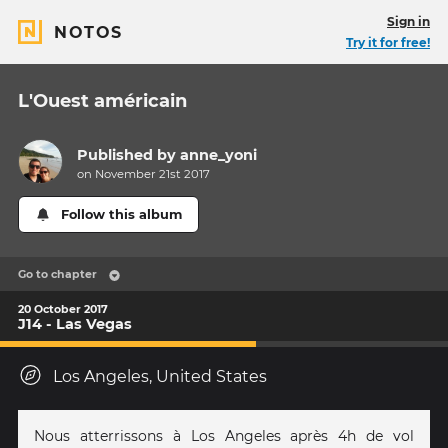
Sign in
NOTOS
Try it for free!
L'Ouest américain
Published by
anne_yoni
on November 21st 2017
Follow this album
Go to chapter
20 October 2017
J14 - Las Vegas
Los Angeles, United States
Nous atterrissons à Los Angeles après 4h de vol