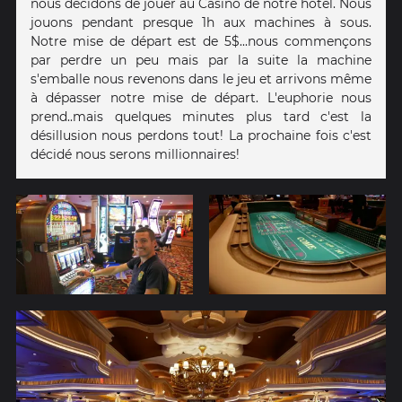
nous décidons de jouer au Casino de notre hôtel. Nous
jouons pendant presque 1h aux machines à sous.
Notre mise de départ est de 5$...nous commençons
par perdre un peu mais par la suite la machine
s'emballe nous revenons dans le jeu et arrivons même
à dépasser notre mise de départ. L'euphorie nous
prend..mais quelques minutes plus tard c'est la
désillusion nous perdons tout! La prochaine fois c'est
décidé nous serons millionnaires!