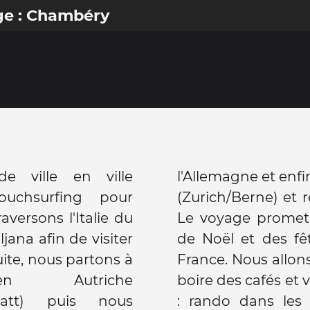
ge : Chambéry
 ville en ville
minons par la Suisse
uchsurfing pour
France à Chambéry!
aversons l'Italie du
gique à la période
jana afin de visiter
plus à l'est de la
ite, nous partons à
 marcher, discuter,
 Autriche
 aussi faire du sport
lstatt) puis nous
naux, spéléo... Et