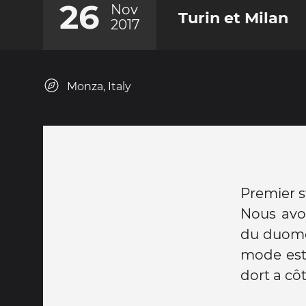
26
Nov
Turin et Milan
2017
Monza, Italy
Premier s
Nous avo
du duomo 
mode est
dort a cô