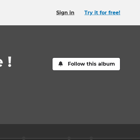
Sign in
Try it for free!
 !
Follow this album