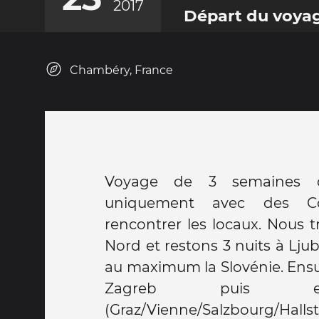
2017
Départ du voya
Chambéry, France
Voyage de 3 semaines de
l'Allemagne et enfin nous ter
uniquement avec des Co
(Zurich/Berne) et retour en 
rencontrer les locaux. Nous tr
Le voyage promet d'être ma
Nord et restons 3 nuits à Ljubl
de Noël et des fêtes un peu 
au maximum la Slovénie. Ensu
France. Nous allons beaucoup
Zagreb puis en
boire des cafés et visiter! Mais
(Graz/Vienne/Salzbourg/Hal
: rando dans les parcs natio