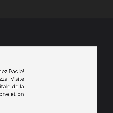
hez Paolo!
a. Visite
ale de la
one et on