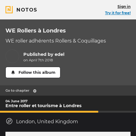
Sign in
NOTOS
Try it for free!
WE Rollers à Londres
WE roller adhérents Rollers & Coquillages
Published by
edel
on April 7th 2018
Follow this album
Go to chapter
04 June 2017
Entre roller et tourisme à Londres
London, United Kingdom