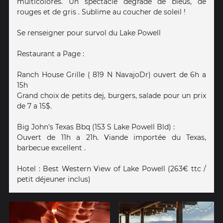
multicolores. Un spectacle degrade de bleus, de
rouges et de gris . Sublime au coucher de soleil !
Se renseigner pour survol du Lake Powell
Restaurant a Page :
Ranch House Grille ( 819 N NavajoDr) ouvert de 6h a
15h
Grand choix de petits dej, burgers, salade pour un prix
de 7 a 15$.
Big John's Texas Bbq (153 S Lake Powell Bld) :
Ouvert de 11h a 21h. Viande importée du Texas,
barbecue excellent .
Hotel : Best Western View of Lake Powell (263€ ttc /
petit déjeuner inclus)