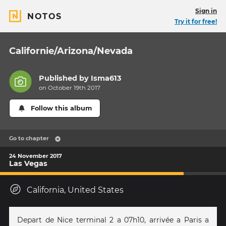
Sign in
NOTOS
Try it for free!
Californie/Arizona/Nevada
Published by
Isma613
on October 19th 2017
Follow this album
Go to chapter
24 November 2017
Las Vegas
California, United States
Depart de Nice terminal 2 a 07h10, arrivée a Paris a