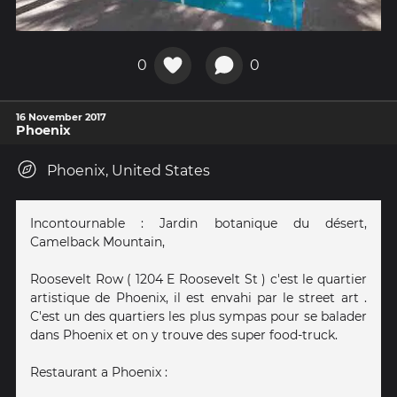
0
0
16 November 2017
Phoenix
Phoenix, United States
Incontournable : Jardin botanique du désert,
Camelback Mountain,
Roosevelt Row ( 1204 E Roosevelt St ) c'est le quartier
artistique de Phoenix, il est envahi par le street art .
C'est un des quartiers les plus sympas pour se balader
dans Phoenix et on y trouve des super food-truck.
Restaurant a Phoenix :