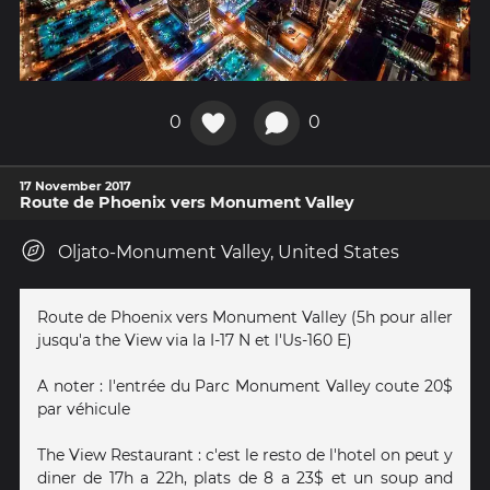
0
0
17 November 2017
Route de Phoenix vers Monument Valley
Oljato-Monument Valley, United States
Route de Phoenix vers Monument Valley (5h pour aller
jusqu'a the View via la I-17 N et l'Us-160 E)
A noter : l'entrée du Parc Monument Valley coute 20$
par véhicule
The View Restaurant : c'est le resto de l'hotel on peut y
diner de 17h a 22h, plats de 8 a 23$ et un soup and