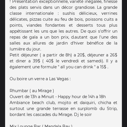
! Présentation exceptionnelle, variété inégalée, finesse
des plats servis dans un décor grandiose. La grande
classe internationale : sushis délicieux, verrines
délicates, pizzas cuite au feu de bois, poissons cuits a
points, viandes fondantes et desserts tous plus
appétissant les uns que les autres. De quoi s'offrir un
repas de gala a un bon prix, d.autant que l'une des
salles aux allures de jardin d'hiver bénéfice de la
lumière du jour.
Petit déjeuner ( a partir de 8h) a 20$, déjeuner a 26$
et diner a 39$ ( 40$ le vendredi et samedi). Il y a
également une formule " all you can drink " a 15$ .
Ou boire un verre a Las Vegas :
Rhumbar ( au Mirage )
Ouvert de 13h a Minuit - Happy hour de 14h a 18h
Ambiance beach club, mojito et daiquiri, chicha et
surtout une grande terrasse en surplomb du Strip,
bordant les cascades du Mirage. Dj le soir
Mix Lounge Bar ( Mandala Bay )