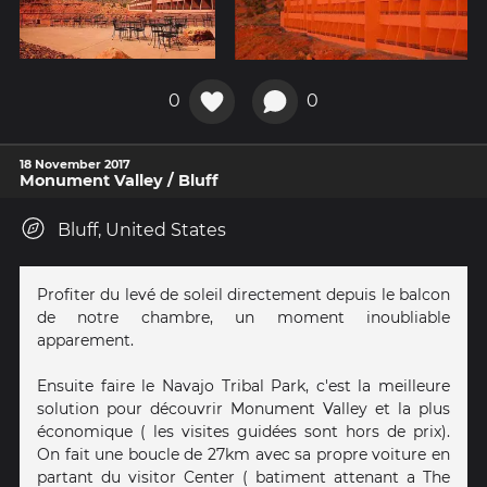
0
0
18 November 2017
Monument Valley / Bluff
Bluff, United States
Profiter du levé de soleil directement depuis le balcon
de notre chambre, un moment inoubliable
apparement.
Ensuite faire le Navajo Tribal Park, c'est la meilleure
solution pour découvrir Monument Valley et la plus
économique ( les visites guidées sont hors de prix).
On fait une boucle de 27km avec sa propre voiture en
partant du visitor Center ( batiment attenant a The