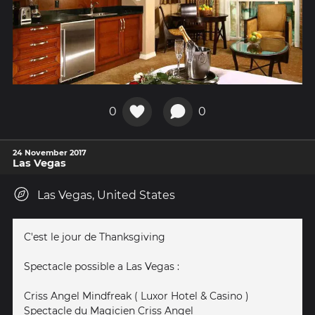
0
0
24 November 2017
Las Vegas
Las Vegas, United States
C'est le jour de Thanksgiving
Spectacle possible a Las Vegas :
Criss Angel Mindfreak ( Luxor Hotel & Casino )
Spectacle du Magicien Criss Angel