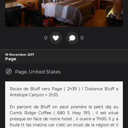
0
0
19 November 2017
Page
Page, United States
Route de Bluff vers Page ( 2h39 ) / Distance Bluff a
Antelope Canyon = 2h35
En partant de Bluff on peut prendre le petit dej au
Comb Ridge Coffee ( 680 S Hwy 191) , il est situé
presque en face de notre hotel , il ouvre a 7h00. Il y a
foule tt les matins car c'est un must de la région et il