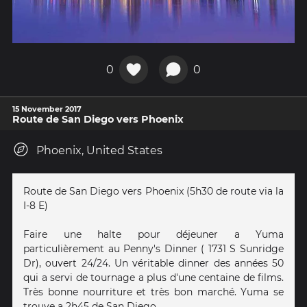
0
0
15 November 2017
Route de San Diego vers Phoenix
Phoenix, United States
Route de San Diego vers Phoenix (5h30 de route via la
I-8 E)
Faire une halte pour déjeuner a Yuma
particulièrement au Penny's Dinner ( 1731 S Sunridge
Dr), ouvert 24/24. Un véritable dinner des années 50
qui a servi de tournage a plus d'une centaine de films.
Très bonne nourriture et très bon marché. Yuma se
trouve a 2h45 de San Diego.