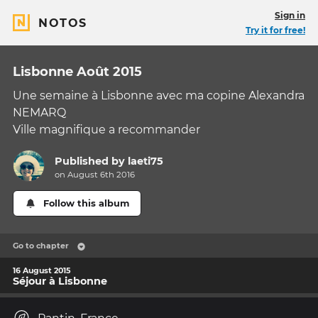
Sign in
NOTOS
Try it for free!
Lisbonne Août 2015
Une semaine à Lisbonne avec ma copine Alexandra
NEMARQ
Ville magnifique a recommander
Published by
laeti75
on August 6th 2016
Follow this album
Go to chapter
16 August 2015
Séjour à Lisbonne