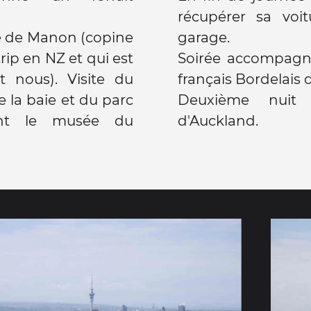
récupérer sa voi
ée de Manon (copine
garage.
trip en NZ et qui est
Soirée accompagn
t nous). Visite du
français Bordelais d
de la baie et du parc
Deuxième nuit 
ant le musée du
d'Auckland.