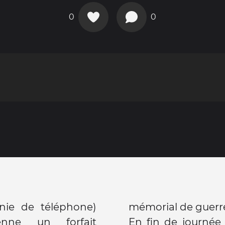
0
0
ie de téléphone)
mémorial de guerr
nne un forfait
En fin de journé