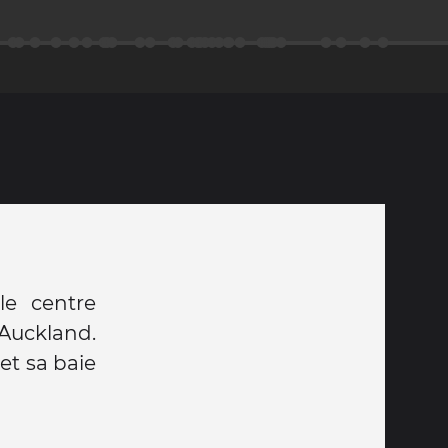
le centre
'Auckland.
et sa baie