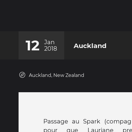
12
Jan
Auckland
2018
Auckland, New Zealand
Passage au Spark (compagn
pour que Lauriane pre