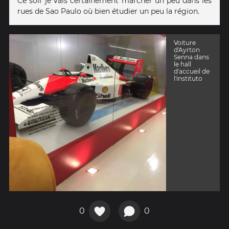
Ce soir je vais certainement marcher un peu dans les
rues de Sao Paulo où bien étudier un peu la région.
Voiture
d'Ayrton
Senna dans
le hall
d'accueil de
l'instituto
0
0