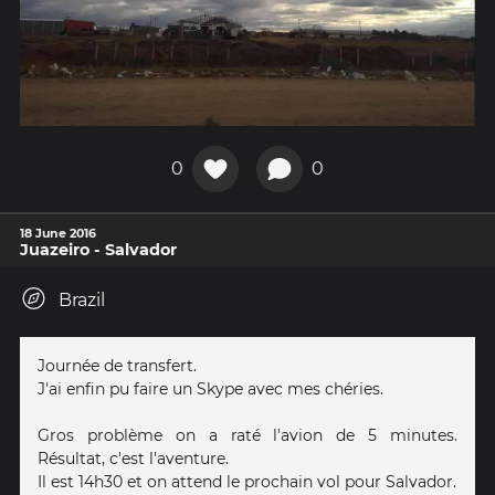
0
0
18 June 2016
Juazeiro - Salvador
Brazil
Journée de transfert.
J'ai enfin pu faire un Skype avec mes chéries.
Gros problème on a raté l'avion de 5 minutes.
Résultat, c'est l'aventure.
Il est 14h30 et on attend le prochain vol pour Salvador.