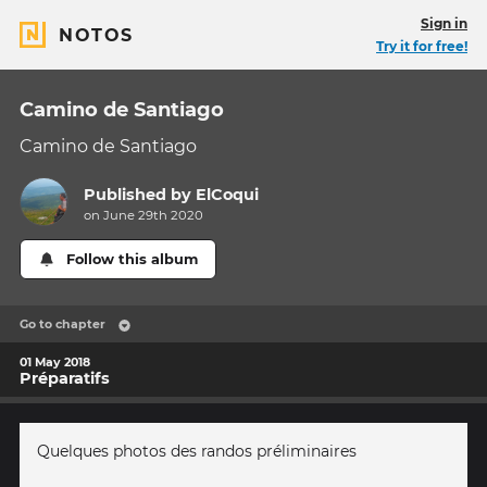
Sign in
NOTOS
Try it for free!
Camino de Santiago
Camino de Santiago
Published by
ElCoqui
on June 29th 2020
Follow this album
Go to chapter
01 May 2018
Préparatifs
Quelques photos des randos préliminaires