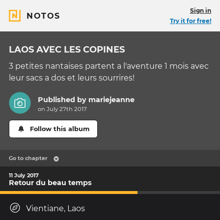
Sign in
NOTOS
Try it for free!
LAOS AVEC LES COPINES
3 petites nantaises partent a l'aventure 1 mois avec
leur sacs a dos et leurs sourrires!
Published by
mariejeanne
on July 27th 2017
Follow this album
Go to chapter
11 July 2017
Retour du beau temps
Vientiane, Laos