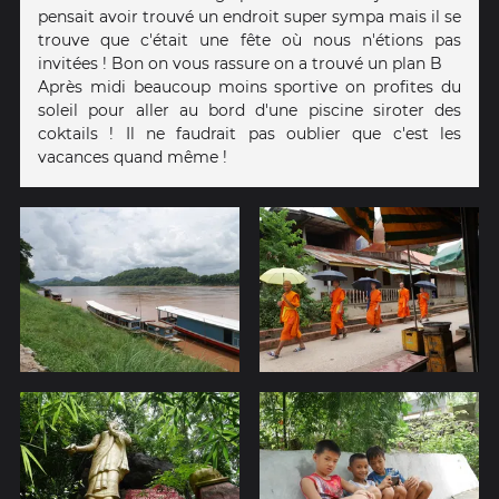
pensait avoir trouvé un endroit super sympa mais il se
trouve que c'était une fête où nous n'étions pas
invitées ! Bon on vous rassure on a trouvé un plan B
Après midi beaucoup moins sportive on profites du
soleil pour aller au bord d'une piscine siroter des
coktails ! Il ne faudrait pas oublier que c'est les
vacances quand même !