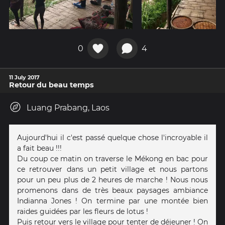
0
4
11 July 2017
Retour du beau temps
Luang Prabang, Laos
Aujourd'hui il c'est passé quelque chose l'incroyable il
a fait beau !!!
Du coup ce matin on traverse le Mékong en bac pour
ce retrouver dans un petit village et nous partons
pour un peu plus de 2 heures de marche ! Nous nous
promenons dans de très beaux paysages ambiance
Indianna Jones ! On termine par une montée bien
raides guidées par les fleurs de lotus !
Puis retour vers le village pour tenter de déjeuner ! On