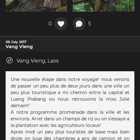
0
5
06 July 2017
Vang Vieng
Vang Vieng, Laos
Une nouvelle étape dans notre voyage! nous venons
de passer un peu plus de deux jours dans une ville un
peu plus touristique a mi chemin entre la capital et
Luang Prabang ou nous retrouvons la miss Julie
demain!!
A notre programme promenade dans la ville et les
environs. Arret dans un champs de riz ou on s'essaye a
la plantation avec les agriculteurs locaux!
Apres midi un peu plus touristes de base mais bien
drole: on loue des chambres a airs de camion et on