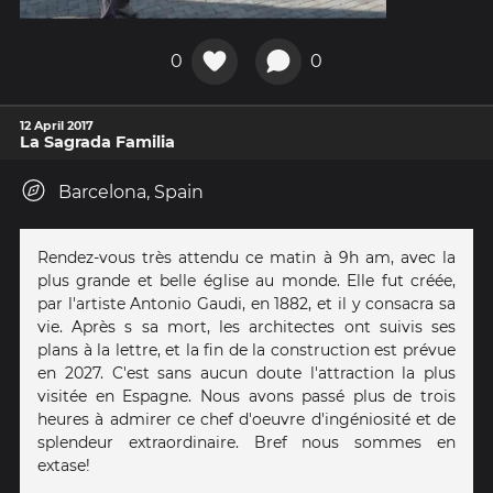
0
0
12 April 2017
La Sagrada Familia
Barcelona, Spain
Rendez-vous très attendu ce matin à 9h am, avec la
plus grande et belle église au monde. Elle fut créée,
par l'artiste Antonio Gaudi, en 1882, et il y consacra sa
vie. Après s sa mort, les architectes ont suivis ses
plans à la lettre, et la fin de la construction est prévue
en 2027. C'est sans aucun doute l'attraction la plus
visitée en Espagne. Nous avons passé plus de trois
heures à admirer ce chef d'oeuvre d'ingéniosité et de
splendeur extraordinaire. Bref nous sommes en
extase!