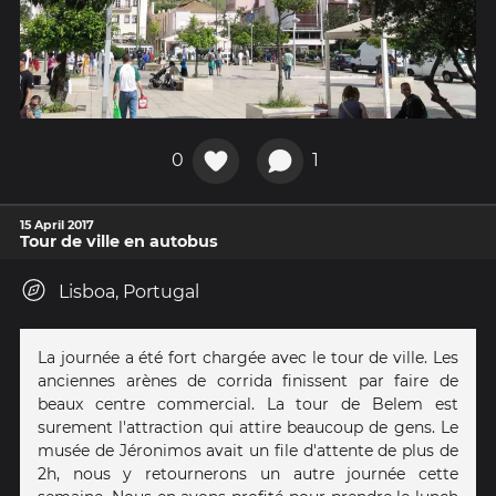
0
1
15 April 2017
Tour de ville en autobus
Lisboa, Portugal
La journée a été fort chargée avec le tour de ville. Les
anciennes arènes de corrida finissent par faire de
beaux centre commercial. La tour de Belem est
surement l'attraction qui attire beaucoup de gens. Le
musée de Jéronimos avait un file d'attente de plus de
2h, nous y retournerons un autre journée cette