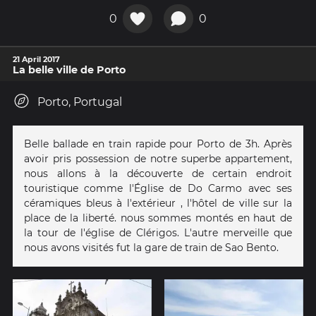
0
0
21 April 2017
La belle ville de Porto
Porto, Portugal
Belle ballade en train rapide pour Porto de 3h. Après
avoir pris possession de notre superbe appartement,
nous allons à la découverte de certain endroit
touristique comme l'Église de Do Carmo avec ses
céramiques bleus à l'extérieur , l'hôtel de ville sur la
place de la liberté. nous sommes montés en haut de
la tour de l'église de Clérigos. L'autre merveille que
nous avons visités fut la gare de train de Sao Bento.