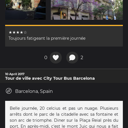
★★★★☆
Toujours fatigeant la première journée
0
2
10 April 2017
Tour de ville avec City Tour Bus Barcelona
Barcelona, Spain
Belle journée, 20 celcius et pas un nuage. Plusieurs
arrêts dont le parc de la citadelle avec sa fontaine et
son arc de triomphe. Diner sur la Plaça Reial près du
port. En après-midi, c'est le mont Juic qui nous a fait