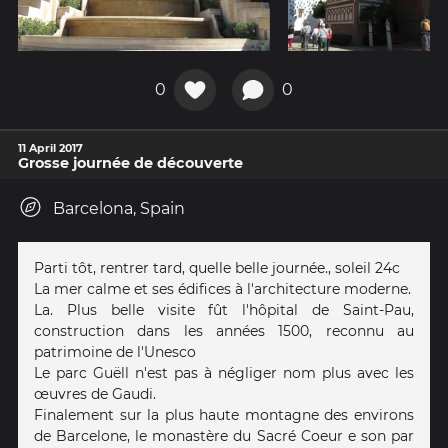
0
0
11 April 2017
Grosse journée de découverte
Barcelona, Spain
Parti tôt, rentrer tard, quelle belle journée., soleil 24c
La mer calme et ses édifices à l'architecture moderne.
La. Plus belle visite fût l'hôpital de Saint-Pau,
construction dans les années 1500, reconnu au
patrimoine de l'Unesco
Le parc Guëll n'est pas à négliger nom plus avec les
œuvres de Gaudi.
Finalement sur la plus haute montagne des environs
de Barcelone, le monastère du Sacré Coeur e son par