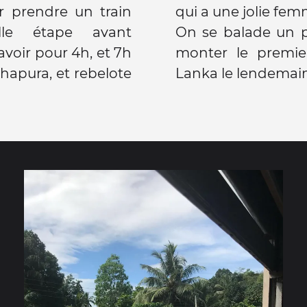
r prendre un train
qui a une jolie femm
ille étape avant
On se balade un p
avoir pour 4h, et 7h
monter le premie
dhapura, et rebelote
Lanka le lendemain