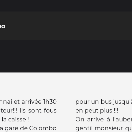
bo
nai et arrivée 1h30
pour un bus jusqu'à
ur!!! Ils sont fous
en peut plus !!!
la caisse !
On arrive à l'aube
 la gare de Colombo
gentil monsieur qu