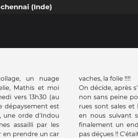
chennai (Inde)
ollage, un nuage
vaches, la folie !!!!
elie, Mathis et moi
On décide, après s'
edi vers 13h30 (au
non sans peine pou
 Le dépaysement est
rues sont sales et
rt, une orde d'Indou
en nous suivant s
s assailli par les
finalement un end
ar en prendre un car
pas déçues !! C'éta