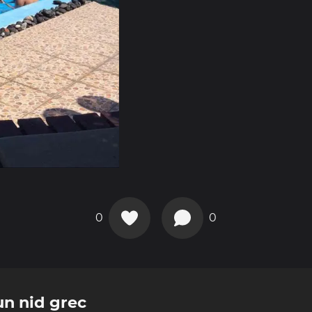
0
0
un nid grec