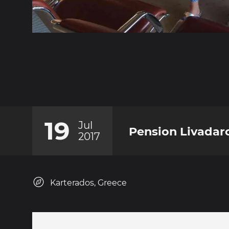
19
Jul
Pension Livadaro
2017
Karterados, Greece