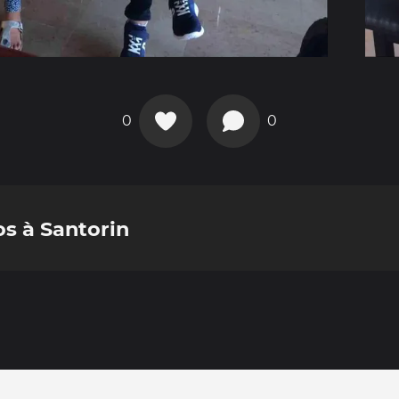
0
0
s à Santorin