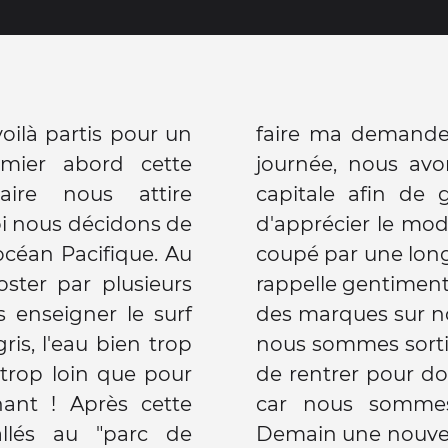
oilà partis pour un
e ! Le reste de la
mier abord cette
ans les rues de la
laire nous attire
 culture locale et
i nous décidons de
otre après midi fut
'océan Pacifique. Au
3 heures..) qui nous
ster par plusieurs
alage horaire laisse
s enseigner le surf
ps fragiles. Ce soir
ris, l'eau bien trop
n petit bout avant
n trop loin que pour
e, enfin si on peut
ant ! Après cette
ment décalés !).
llés au "parc de
 se profile du côté