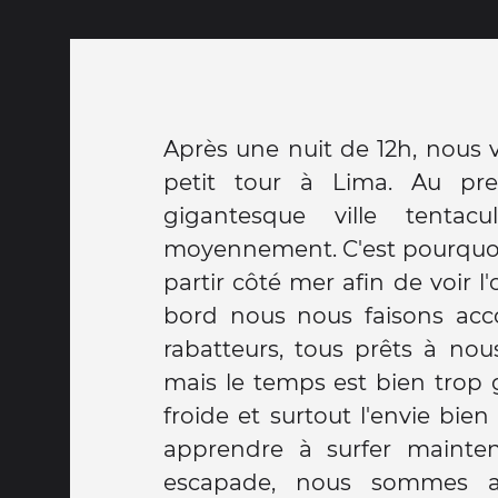
Après une nuit de 12h, nous v
faire ma demande en mariag
petit tour à Lima. Au pre
journée, nous avons flâné d
gigantesque ville tentacu
capitale afin de goûter à la
moyennement. C'est pourquo
d'apprécier le mode de vie. N
partir côté mer afin de voir l
coupé par une longue sieste (
bord nous nous faisons acco
rappelle gentiment que le déc
rabatteurs, tous prêts à nou
des marques sur nos petits cor
mais le temps est bien trop g
nous sommes sortis manger u
froide et surtout l'envie bie
de rentrer pour dormir (encor
apprendre à surfer mainten
car nous sommes complète
escapade, nous sommes a
Demain une nouvelle aventure