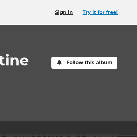
Sign in
Try it for free!
tine
Follow this album