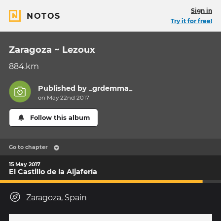
Sign in
NOTOS
Try it for free!
Zaragoza ~ Lezoux
884.km
Published by
_grdemma_
on May 22nd 2017
Follow this album
Go to chapter
15 May 2017
El Castillo de la Aljafería
Zaragoza, Spain