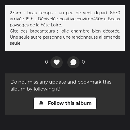
23km - beau temps - un peu de vent depart 8h30
arrivée 15 h . Dénivelée positive :environ450m. Beaux
paysages de la hâte Loire.
Gîte des brocanteurs ; jolie chambre bien décorée.
Une seule autre personne une randonneuse allemande
seule
0
0
Do not miss any update and bookmark this
album by following it!
Follow this album