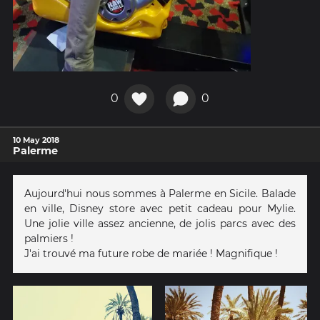
0
0
10 May 2018
Palerme
Aujourd'hui nous sommes à Palerme en Sicile. Balade
en ville, Disney store avec petit cadeau pour Mylie.
Une jolie ville assez ancienne, de jolis parcs avec des
palmiers !
J'ai trouvé ma future robe de mariée ! Magnifique !