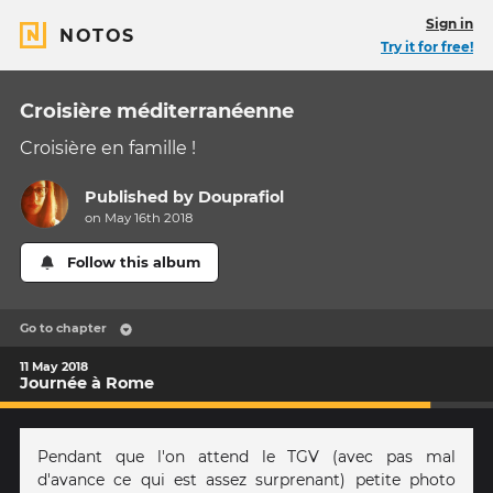
Sign in
NOTOS
Try it for free!
Croisière méditerranéenne
Croisière en famille !
Published by
Douprafiol
on May 16th 2018
Follow this album
Go to chapter
11 May 2018
Journée à Rome
Pendant que l'on attend le TGV (avec pas mal
d'avance ce qui est assez surprenant) petite photo