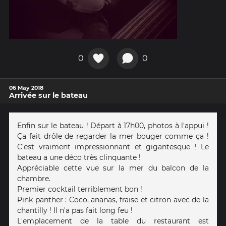
0
0
06 May 2018
Arrivée sur le bateau
Enfin sur le bateau ! Départ à 17h00, photos à l'appui !
Ça fait drôle de regarder la mer bouger comme ça !
C'est vraiment impressionnant et gigantesque ! Le
bateau a une déco très clinquante !
Appréciable cette vue sur la mer du balcon de la
chambre.
Premier cocktail terriblement bon !
Pink panther : Coco, ananas, fraise et citron avec de la
chantilly ! Il n'a pas fait long feu !
L'emplacement de la table du restaurant est