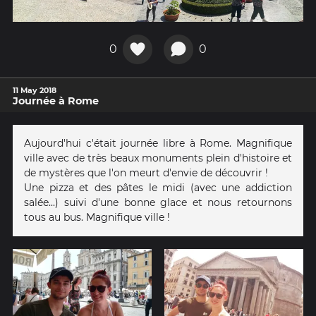
0
0
11 May 2018
Journée à Rome
Aujourd'hui c'était journée libre à Rome. Magnifique
ville avec de très beaux monuments plein d'histoire et
de mystères que l'on meurt d'envie de découvrir !
Une pizza et des pâtes le midi (avec une addiction
salée...) suivi d'une bonne glace et nous retournons
tous au bus. Magnifique ville !