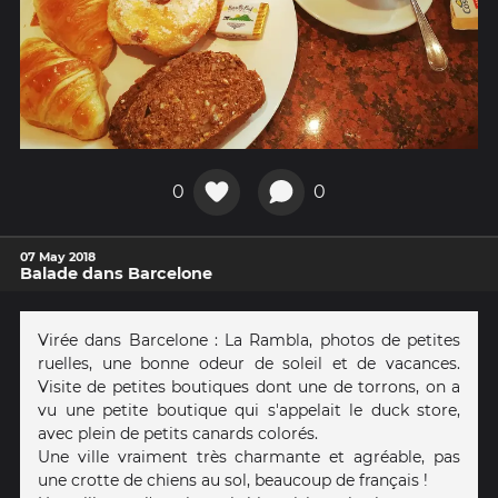
0
0
07 May 2018
Balade dans Barcelone
Virée dans Barcelone : La Rambla, photos de petites
ruelles, une bonne odeur de soleil et de vacances.
Visite de petites boutiques dont une de torrons, on a
vu une petite boutique qui s'appelait le duck store,
avec plein de petits canards colorés.
Une ville vraiment très charmante et agréable, pas
une crotte de chiens au sol, beaucoup de français !