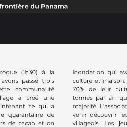
 frontière du Panama
rogue (1h30) à la
t beaucoup de leur
avons passé trois
t ils ont récupérer
cette communauté
cao, produisent 5
llage a créé une
ent à la suisse en
aintenant ce qui a
rmis au tourisme de
ne quarantaine de
t fait travailler 40
teurs de cacao et on
t guide et parlent