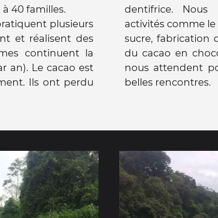
à 40 familles.
dentifrice. Nous
pratiquent plusieurs
 pressage de canne à
t et réalisent des
es et transformation
mes continuent la
 un endroit où ils
r an). Le cacao est
r plus temps... De
ment. Ils ont perdu
belles rencontres.