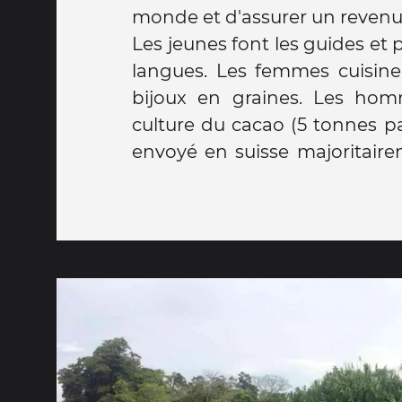
monde et d'assurer un revenu 
Les jeunes font les guides et 
activités comme le tir à l'arc,
langues. Les femmes cuisinen
sucre, fabrication des toitur
bijoux en graines. Les hom
du cacao en chocolat. Encore
culture du cacao (5 tonnes pa
nous attendent pour y passe
envoyé en suisse majoritaire