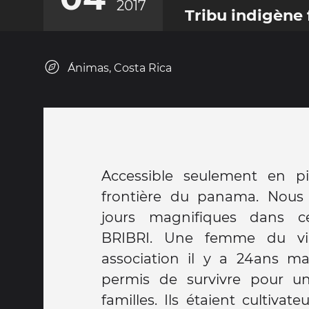
2017
Tribu indigène
Ánimas, Costa Rica
Accessible seulement en pi
inondation qui avait détrui
frontière du panama. Nous 
culture et maison. Maintenan
jours magnifiques dans 
70% de leur culture de ca
BRIBRI. Une femme du vi
tonnes par an qu'ils revend
association il y a 24ans m
majorité. L'association à pe
permis de survivre pour u
venir découvrir leur village e
familles. Ils étaient cultiva
villageois. Les jeunes son