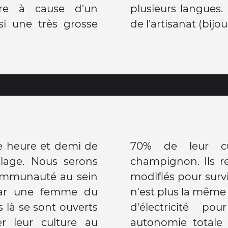
re à cause d'un
s cuisinent et font
si une très grosse
de l'artisanat (bijo
e heure et demi de
70% de leur c
llage. Nous serons
champignon. Ils r
communauté au sein
modifiés pour surv
par une femme du
n'est plus la même 
is là se sont ouverts
d'électricité p
er leur culture au
autonomie totale 