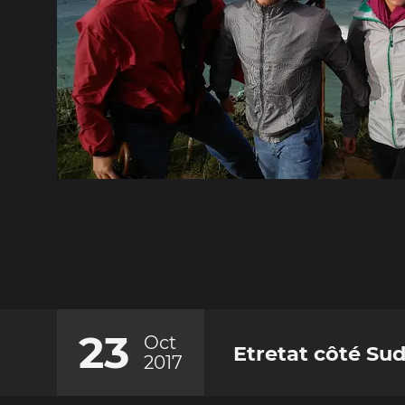
23
Oct
Etretat côté Su
2017