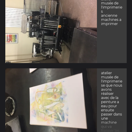
musée de
l'imprimerie
s
ancienne
machines a
imprimer
atelier
musée de
l'imprimerie
se que nous
avons
réaliser
avec de la
peinture a
eau pour
ensuite
passer dans
une
machine
qui va
...
frapper les