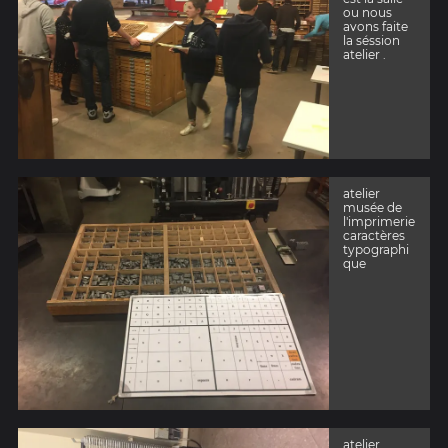
ou nous
avons faite
la séssion
atelier .
atelier
musée de
l'imprimerie
caractères
typographi
que
atelier