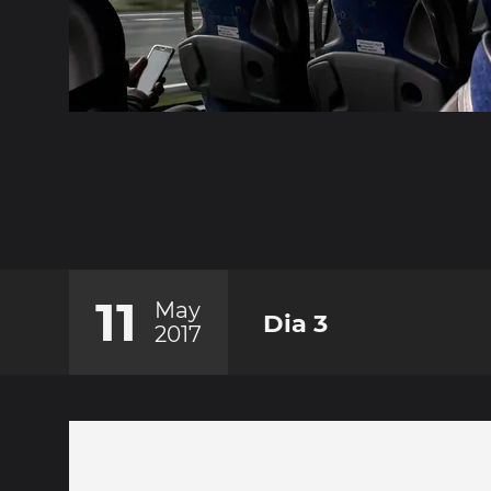
11
May
Dia 3
2017