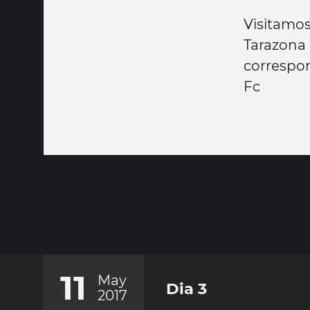
Visitamo
Tarazona
correspon
Fc
11
May
Dia 3
2017