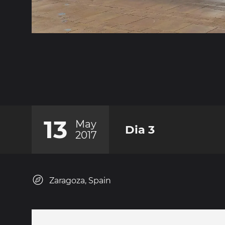
13
May
Dia 3
2017
Zaragoza, Spain