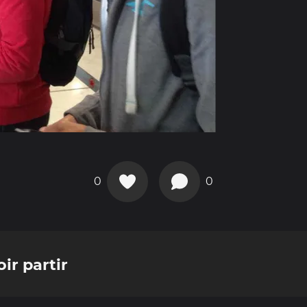
0
0
ir partir