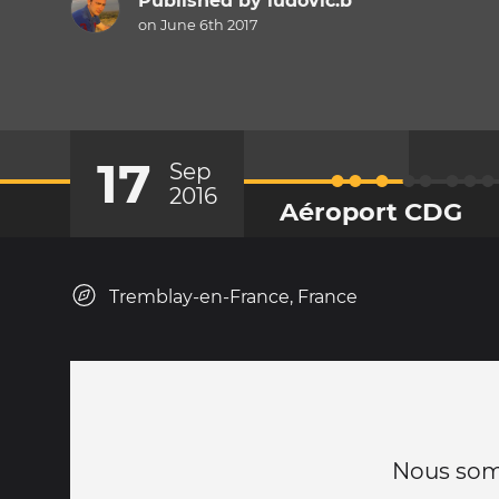
Published by
ludovic.b
on June 6th 2017
17
Sep
2016
Aéroport CDG
Tremblay-en-France, France
Nous somm