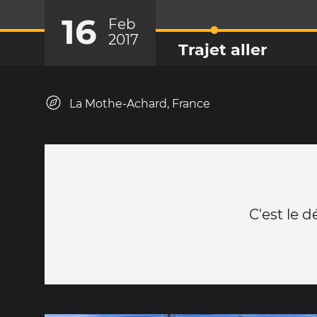
16
Feb
2017
Trajet aller
La Mothe-Achard, France
C'est le d