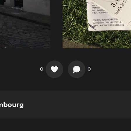
0
0
embourg