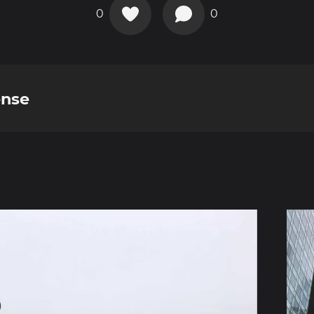
0
0
ense